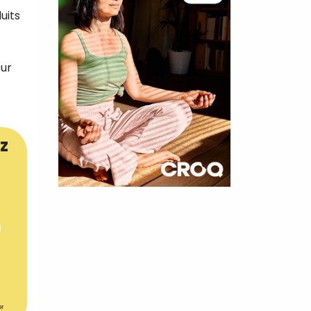
uits
our
z
×
t 180
 CROQ
nnelle de
er