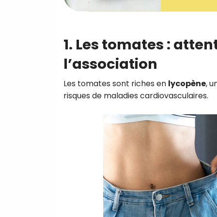
1. Les tomates : atten
l’association
Les tomates sont riches en
lycopène
, u
risques de maladies cardiovasculaires.