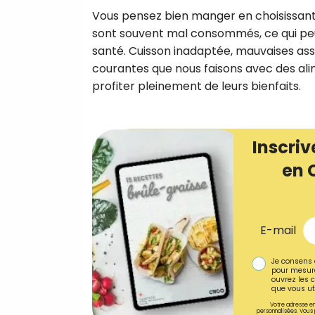
Vous pensez bien manger en choisissant d
sont souvent mal consommés, ce qui peut 
santé. Cuisson inadaptée, mauvaises ass
courantes que nous faisons avec des a
profiter pleinement de leurs bienfaits.
Inscriv
en 
E-mail
Je consens 
pour mesure
ouvrez les c
que vous uti
Votre adresse em
personnalisées. Vous 