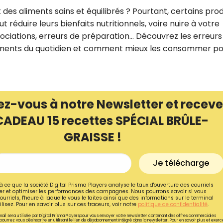
es aliments sains et équilibrés ? Pourtant, certains prod
réduire leurs bienfaits nutritionnels, voire nuire à votre
ociations, erreurs de préparation… Découvrez les erreurs
liments du quotidien et comment mieux les consommer p
ez-vous à notre Newsletter et receve
CADEAU 15 recettes SPÉCIAL BRÛLE-
GRAISSE !
Recevez gratuitemen
Je télécharge
recettes inédites de
à ce que la société Digital Prisma Players analyse le taux d'ouverture des courriels
r et optimiser les performances des campagnes. Nous pourrons savoir si vous
!
ourriels, l'heure à laquelle vous le faites ainsi que des informations sur le terminal
lisez. Pour en savoir plus sur ces traceurs, voir notre
politique de confidentialité
.
ail sera utilisée par Digital Prisma Playerspour vous envoyer votre newsletter contenant des offres commerciales
Ainsi que la newsletter promotio
pourrez vous désinscrire en utilisant le lien de désabonnement intégré dans la newsletter. Pour en savoir plus et exerc