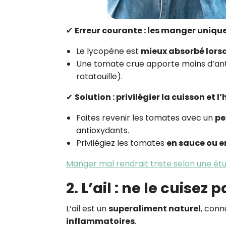
✔
Erreur courante : les manger uniq
Le lycopène est
mieux absorbé lorsq
Une tomate crue apporte moins d’an
ratatouille).
✔
Solution : privilégier la cuisson et l’
Faites revenir les tomates avec un
pe
antioxydants.
Privilégiez les tomates
en sauce ou e
Manger mal rendrait triste selon une étu
2. L’ail : ne le cuisez p
L’ail est un
superaliment naturel
, conn
inflammatoires
.