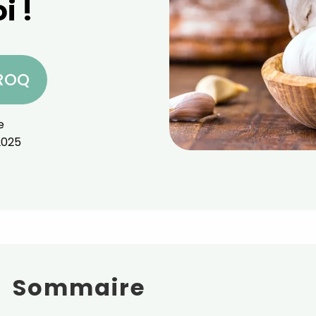
i !
CROQ
e
2025
Sommaire