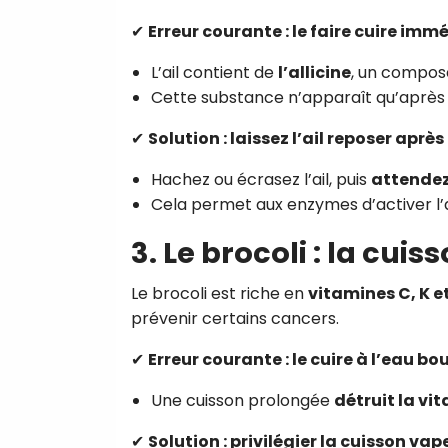
✔
Erreur courante : le faire cuire im
L’ail contient de
l’allicine
, un compos
Cette substance n’apparaît qu’aprè
✔
Solution : laissez l’ail reposer après
Hachez ou écrasez l’ail, puis
attendez
Cela permet aux enzymes d’activer l’al
3. Le brocoli : la cui
Le brocoli est riche en
vitamines C, K e
prévenir certains cancers.
✔
Erreur courante : le cuire à l’eau b
Une cuisson prolongée
détruit la vi
✔
Solution : privilégier la cuisson va