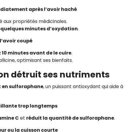
médiatement après l’avoir haché
é aux propriétés médicinales.
s
quelques minutes d’oxydation
.
 l’avoir coupé
 10 minutes avant de le cuire
.
licine, optimisant ses bienfaits.
sson détruit ses nutriments
t en sulforaphane
, un puissant antioxydant qui aide à
ouillante trop longtemps
tamine C
et
réduit la quantité de sulforaphane
.
peur ou la cuisson courte