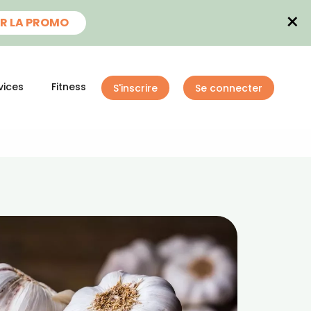
×
R LA PROMO
vices
Fitness
S'inscrire
Se connecter