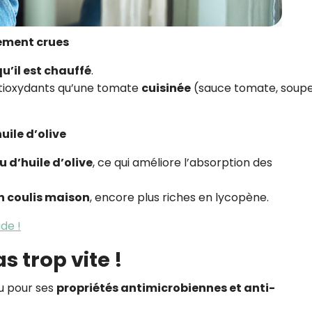
uement crues
u’il est chauffé
.
tioxydants qu’une tomate
cuisinée
(sauce tomate, soupe
huile d’olive
u d’huile d’olive
, ce qui améliore l’absorption des
n coulis maison
, encore plus riches en lycopène.
de !
as trop vite !
u pour ses
propriétés antimicrobiennes et anti-