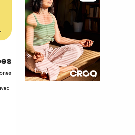
er
pes
zones
×
 avec
t 180
 CROQ
nnelle de