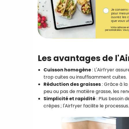
Je consens 
pour mesure
ouvrez les c
que vous uti
Votre adresse em
personnalisées. Vous 
Les avantages de l'Ai
Cuisson homogène
: L'Airfryer assu
trop cuites ou insuffisamment cuites.
Réduction des graisses
: Grâce à la 
peu ou pas de matière grasse, les rend
Simplicité et rapidité
: Plus besoin 
crêpes ; l'Airfryer facilite le processus.