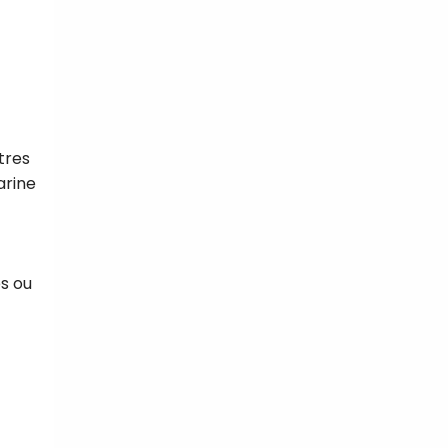
tres
arine
es ou