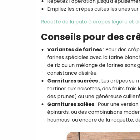
Répétez l'opération jusqu'à épuisemen
Empilez les crêpes cuites les unes sur
Recette de la pâte à crêpes légère et d
Conseils pour des cr
Variantes de farines
: Pour des crêp
farines spéciales avec la farine blanch
de riz ou un mélange de farines sans gl
consistance désirée.
Garnitures sucrées
: Les crêpes se m
tartiner aux noisettes, des fruits fr
des prunes) ou une généreuse cuiller
Garnitures salées
: Pour une version 
épinards, ou des combinaisons mode
houmous, ou encore de la roquette, d