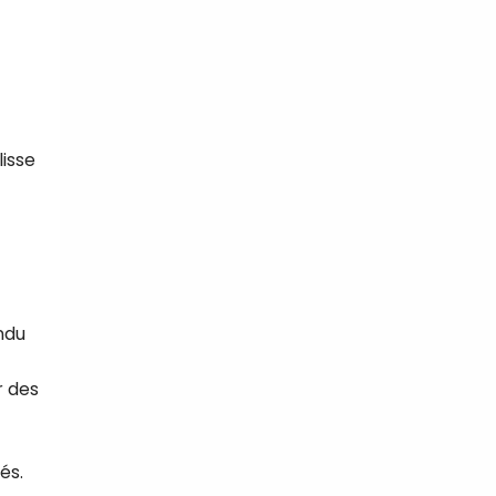
lisse
ndu
r des
és.