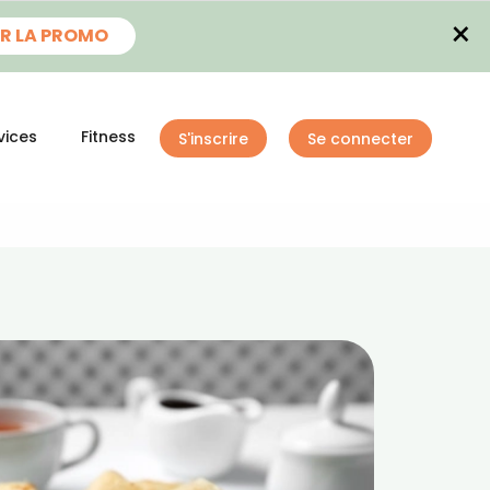
×
R LA PROMO
vices
Fitness
S'inscrire
Se connecter