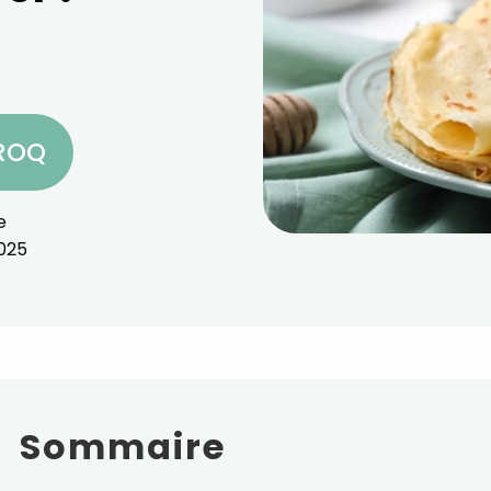
CROQ
e
025
Sommaire