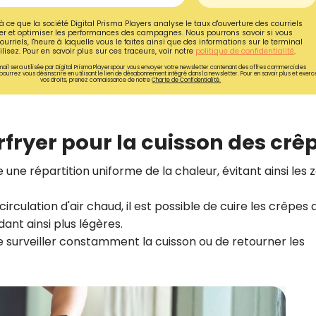
à ce que la société Digital Prisma Players analyse le taux d'ouverture des courriels
r et optimiser les performances des campagnes. Nous pourrons savoir si vous
ourriels, l'heure à laquelle vous le faites ainsi que des informations sur le terminal
lisez. Pour en savoir plus sur ces traceurs, voir notre
politique de confidentialité
.
ail sera utilisée par Digital Prisma Playerspour vous envoyer votre newsletter contenant des offres commerciales
pourrez vous désinscrire en utilisant le lien de désabonnement intégré dans la newsletter. Pour en savoir plus et exerc
vos droits, prenez connaissance de notre
Charte de Confidentialité.
rfryer pour la cuisson des crê
re une répartition uniforme de la chaleur, évitant ainsi les 
circulation d'air chaud, il est possible de cuire les crêpes
ant ainsi plus légères.
Recevez gratuitemen
de surveiller constamment la cuisson ou de retourner les
recettes inédites de
!
Ainsi que la newsletter promotio