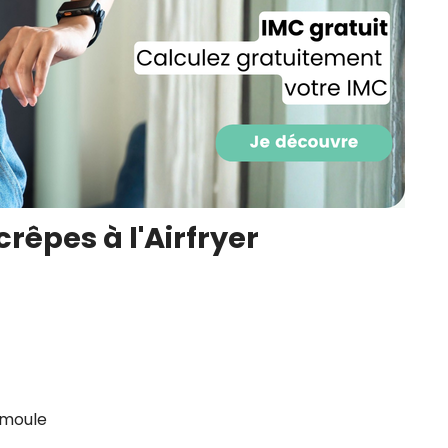
CROQ.
Je consens à ce que la société Digi
Prisma Players analyse le taux d'ou
des courriels pour mesurer et optim
performances des campagnes. No
pourrons savoir si vous ouvrez les co
l'heure à laquelle vous le faites ains
des informations sur le terminal qu
crêpes à l'Airfryer
utilisez. Pour en savoir plus sur ces 
voir notre
politique de confidentialit
Je reçois mon cadeau !
Votre adresse email sera utilisée par Digital Prisma Playe
envoyer votre newsletter contenant des offres commercial
personnalisées. Vous pourrez vous désinscrire en utilisan
désabonnement intégré dans la newsletter. Pour en savoi
exercer vos droits, prenez connaissance de notre
Charte 
Confidentialité
.
e moule