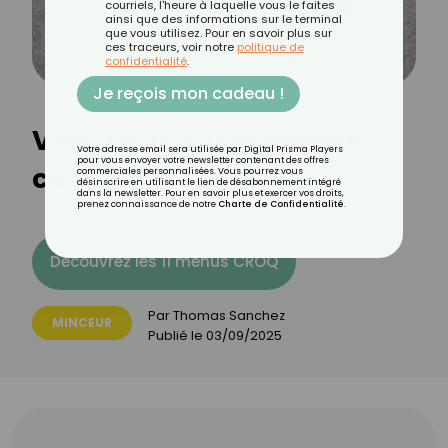
courriels, l'heure à laquelle vous le faites
ainsi que des informations sur le terminal
que vous utilisez. Pour en savoir plus sur
ces traceurs, voir notre
politique de
confidentialité
.
Je reçois mon cadeau !
Vrai-Faux sur le régime
Votre adresse email sera utilisée par Digital Prisma Players
pour vous envoyer votre newsletter contenant des offres
cétogène
commerciales personnalisées. Vous pourrez vous
désinscrire en utilisant le lien de désabonnement intégré
dans la newsletter. Pour en savoir plus et exercer vos droits,
prenez connaissance de notre
Charte de Confidentialité
.
Découvrez les 11 menus CROQ
Par
Thomas Sanchez
MINCEUR
Publié le
03/09/2025