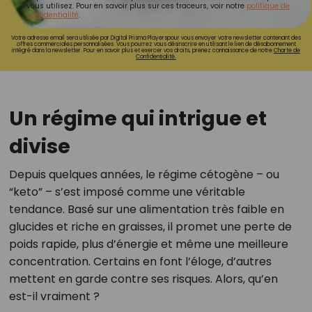
vous utilisez. Pour en savoir plus sur ces traceurs, voir notre
politique de
confidentialité
.
Votre adresse email sera utilisée par Digital Prisma Playerspour vous envoyer votre newsletter contenant des
offres commerciales personnalisées. Vous pourrez vous désinscrire en utilisant le lien de désabonnement
intégré dans la newsletter. Pour en savoir plus et exercer vos droits, prenez connaissance de notre
Charte de
Confidentialité.
Un régime qui intrigue et
divise
Depuis quelques années, le régime cétogène – ou
“keto” – s’est imposé comme une véritable
tendance. Basé sur une alimentation très faible en
glucides et riche en graisses, il promet une perte de
poids rapide, plus d’énergie et même une meilleure
concentration. Certains en font l’éloge, d’autres
mettent en garde contre ses risques. Alors, qu’en
est-il vraiment ?