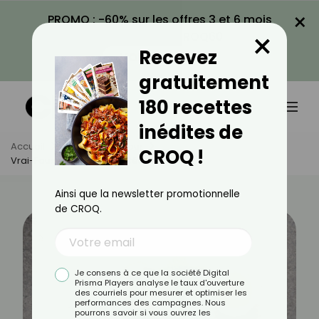
×
PROMO : -60% sur les offres 3 et 6 mois
×
avec le code CROQ60
Recevez
VOIR LA PROMO
gratuitement
180 recettes
inédites de
Accueil
Actus
Minceur
CROQ !
Vrai-Faux Sur Le Régime Cétogène
Ainsi que la newsletter promotionnelle
de CROQ.
Je consens à ce que la société Digital
Prisma Players analyse le taux d'ouverture
des courriels pour mesurer et optimiser les
performances des campagnes. Nous
pourrons savoir si vous ouvrez les