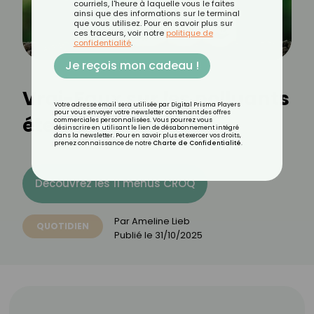
courriels, l'heure à laquelle vous le faites
ainsi que des informations sur le terminal
que vous utilisez. Pour en savoir plus sur
ces traceurs, voir notre
politique de
confidentialité
.
Je reçois mon cadeau !
Vrai-Faux sur les polluants
Votre adresse email sera utilisée par Digital Prisma Players
pour vous envoyer votre newsletter contenant des offres
éternels
commerciales personnalisées. Vous pourrez vous
désinscrire en utilisant le lien de désabonnement intégré
dans la newsletter. Pour en savoir plus et exercer vos droits,
prenez connaissance de notre
Charte de Confidentialité
.
Découvrez les 11 menus CROQ
Par
Ameline Lieb
QUOTIDIEN
Publié le
31/10/2025