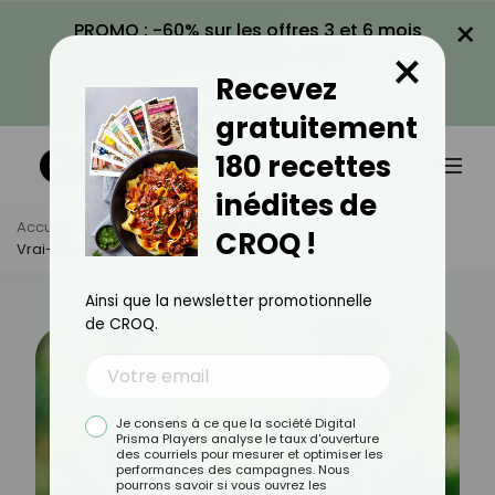
×
PROMO : -60% sur les offres 3 et 6 mois
×
avec le code CROQ60
Recevez
VOIR LA PROMO
gratuitement
180 recettes
inédites de
Accueil
Actus
Quotidien
CROQ !
Vrai-Faux Sur Les Polluants Éternels
Ainsi que la newsletter promotionnelle
de CROQ.
Je consens à ce que la société Digital
Prisma Players analyse le taux d'ouverture
des courriels pour mesurer et optimiser les
performances des campagnes. Nous
pourrons savoir si vous ouvrez les