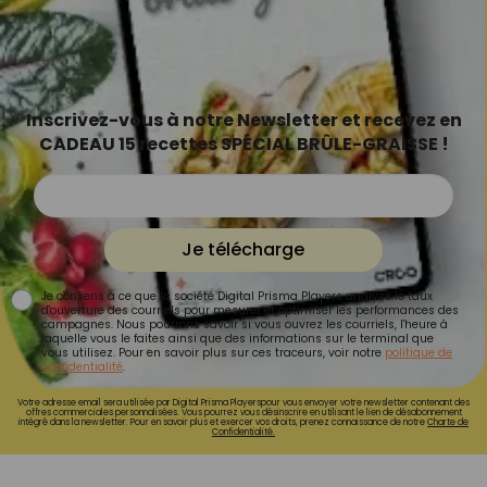
Inscrivez-vous à notre Newsletter et recevez en
CADEAU 15 recettes SPÉCIAL BRÛLE-GRAISSE !
Je télécharge
Je consens à ce que la société Digital Prisma Players analyse le taux
d'ouverture des courriels pour mesurer et optimiser les performances des
campagnes. Nous pourrons savoir si vous ouvrez les courriels, l'heure à
laquelle vous le faites ainsi que des informations sur le terminal que
vous utilisez. Pour en savoir plus sur ces traceurs, voir notre
politique de
confidentialité
.
Votre adresse email sera utilisée par Digital Prisma Playerspour vous envoyer votre newsletter contenant des
offres commerciales personnalisées. Vous pourrez vous désinscrire en utilisant le lien de désabonnement
intégré dans la newsletter. Pour en savoir plus et exercer vos droits, prenez connaissance de notre
Charte de
Confidentialité.