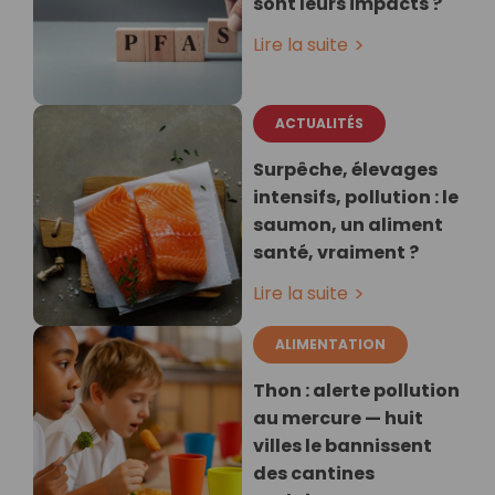
sont leurs impacts ?
Lire la suite
ACTUALITÉS
Surpêche, élevages
intensifs, pollution : le
saumon, un aliment
santé, vraiment ?
Lire la suite
ALIMENTATION
Thon : alerte pollution
au mercure — huit
villes le bannissent
des cantines