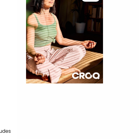
×
t 180
 CROQ
tudes
nnelle de