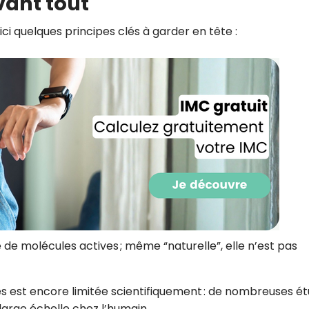
vant tout
ici quelques principes clés à garder en tête :
Recevez gratuitemen
de molécules actives ; même “naturelle”, elle n’est pas
recettes inédites de
!
les est encore limitée scientifiquement : de nombreuses é
Ainsi que la newsletter promotio
 large échelle chez l’humain.