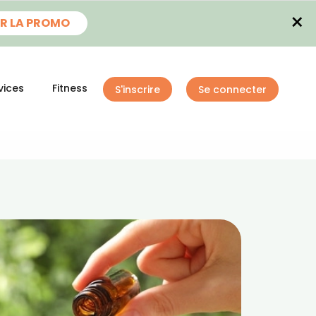
×
R LA PROMO
vices
Fitness
S'inscrire
Se connecter