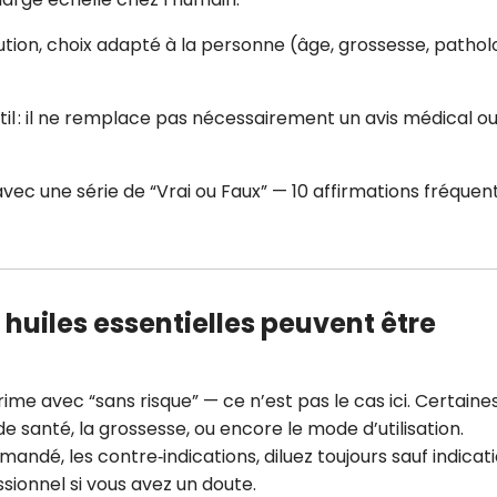
CROQ.
lution, choix adapté à la personne (âge, grossesse, pathol
til : il ne remplace pas nécessairement un avis médical o
Je consens à ce que la société Digi
Prisma Players analyse le taux d'ou
des courriels pour mesurer et optim
performances des campagnes. No
avec une série de “Vrai ou Faux” — 10 affirmations fréque
pourrons savoir si vous ouvrez les co
l'heure à laquelle vous le faites ains
des informations sur le terminal qu
utilisez. Pour en savoir plus sur ces 
voir notre
politique de confidentialit
s huiles essentielles peuvent être
Je reçois mon cadeau !
Votre adresse email sera utilisée par Digital Prisma Playe
ime avec “sans risque” — ce n’est pas le cas ici. Certaine
envoyer votre newsletter contenant des offres commercial
personnalisées. Vous pourrez vous désinscrire en utilisan
de santé, la grossesse, ou encore le mode d’utilisation.
désabonnement intégré dans la newsletter. Pour en savoi
exercer vos droits, prenez connaissance de notre
Charte 
Confidentialité
.
andé, les contre‑indications, diluez toujours sauf indicat
sionnel si vous avez un doute.