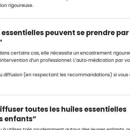
tion rigoureuse.
s essentielles peuvent se prendre par
”
 dans certains cas, elle nécessite un encadrement rigoure
intervention d’un professionnel. L’auto‑médication par vo
 ou diffusion (en respectant les recommandations) si vous
iffuser toutes les huiles essentielles
s enfants”
 à utiliser très prudemment autour des jeunes enfants, o