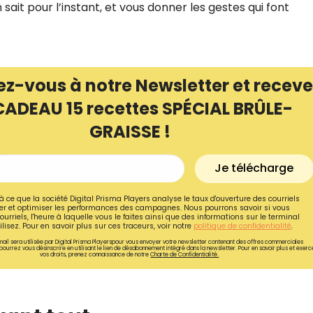
sait pour l’instant, et vous donner les gestes qui font
ez-vous à notre Newsletter et receve
CADEAU 15 recettes SPÉCIAL BRÛLE-
GRAISSE !
Je télécharge
à ce que la société Digital Prisma Players analyse le taux d'ouverture des courriels
r et optimiser les performances des campagnes. Nous pourrons savoir si vous
ourriels, l'heure à laquelle vous le faites ainsi que des informations sur le terminal
lisez. Pour en savoir plus sur ces traceurs, voir notre
politique de confidentialité
.
ail sera utilisée par Digital Prisma Playerspour vous envoyer votre newsletter contenant des offres commerciales
pourrez vous désinscrire en utilisant le lien de désabonnement intégré dans la newsletter. Pour en savoir plus et exerc
vos droits, prenez connaissance de notre
Charte de Confidentialité.