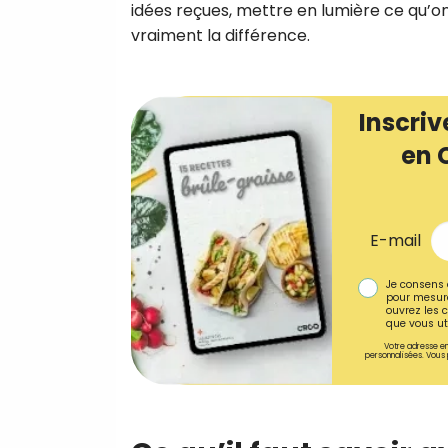
idées reçues, mettre en lumière ce qu’on 
vraiment la différence.
Inscriv
en 
E-mail
Je consens 
pour mesure
ouvrez les c
que vous uti
Votre adresse em
personnalisées. Vous 