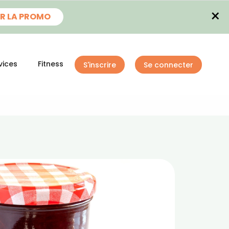
×
R LA PROMO
vices
Fitness
S'inscrire
Se connecter