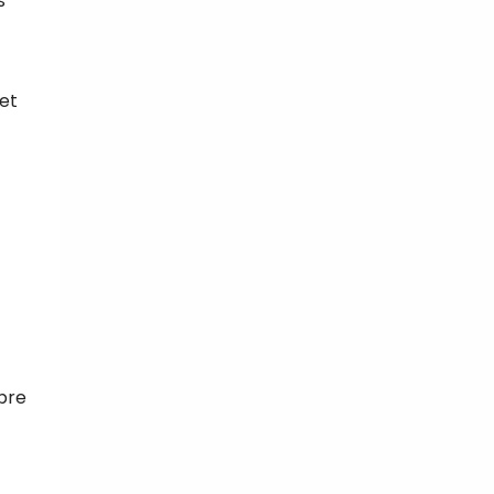
s
et
ibre