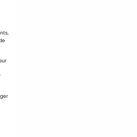
nts,
 de
sur
r
nger