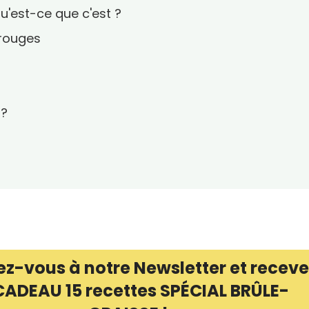
qu'est-ce que c'est ?
 rouges
 ?
ez-vous à notre Newsletter et receve
CADEAU 15 recettes SPÉCIAL BRÛLE-