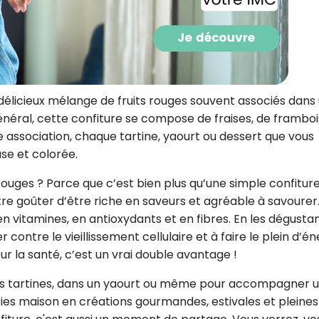
CROQ.
Je consens à ce que la société Digi
Prisma Players analyse le taux d'ou
n délicieux mélange de fruits rouges souvent associés dans
des courriels pour mesurer et optim
éral, cette confiture se compose de fraises, de framboi
performances des campagnes. No
pourrons savoir si vous ouvrez les co
te association, chaque tartine, yaourt ou dessert que vous
l'heure à laquelle vous le faites ains
se et colorée.
des informations sur le terminal qu
utilisez. Pour en savoir plus sur ces 
voir notre
politique de confidentialit
 rouges ? Parce que c’est bien plus qu’une simple confiture.
re goûter d’être riche en saveurs et agréable à savourer.
Je reçois mon cadeau !
n vitamines, en antioxydants et en fibres. En les dégustan
ontre le vieillissement cellulaire et à faire le plein d’én
Votre adresse email sera utilisée par Digital Prisma Playe
our la santé, c’est un vrai double avantage !
envoyer votre newsletter contenant des offres commercial
personnalisées. Vous pourrez vous désinscrire en utilisan
désabonnement intégré dans la newsletter. Pour en savoi
r des tartines, dans un yaourt ou même pour accompagner 
exercer vos droits, prenez connaissance de notre
Charte 
Confidentialité
.
ries maison en créations gourmandes, estivales et pleines