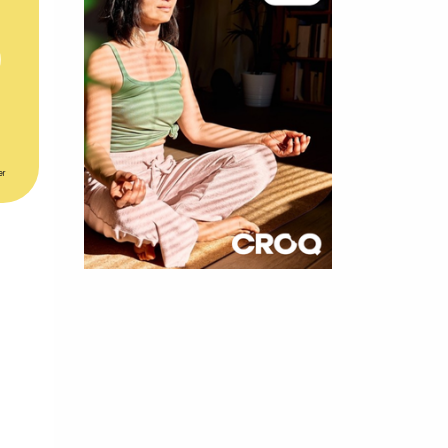
er
×
t 180
 CROQ
nnelle de