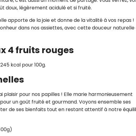
fiture, c'est aussi un moment de partage. Vous verrez, vo
 doux, légèrement acidulé et si fruité.
lle apporte de la joie et donne de la vitalité à vos repas !
onheur dans nos assiettes, avec cette douceur naturelle 
x 4 fruits rouges
 245 kcal pour 100g.
nelles
rai plaisir pour nos papilles ! Elle marie harmonieusement
es, pour un goût fruité et gourmand. Voyons ensemble ses
er de ses bienfaits tout en restant attentif à notre équil
100g)