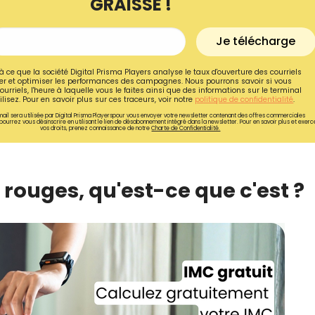
GRAISSE !
Je télécharge
à ce que la société Digital Prisma Players analyse le taux d'ouverture des courriels
r et optimiser les performances des campagnes. Nous pourrons savoir si vous
ourriels, l'heure à laquelle vous le faites ainsi que des informations sur le terminal
lisez. Pour en savoir plus sur ces traceurs, voir notre
politique de confidentialité
.
ail sera utilisée par Digital Prisma Playerspour vous envoyer votre newsletter contenant des offres commerciales
pourrez vous désinscrire en utilisant le lien de désabonnement intégré dans la newsletter. Pour en savoir plus et exerc
vos droits, prenez connaissance de notre
Charte de Confidentialité.
s rouges, qu'est-ce que c'est ?
Recevez gratuitemen
recettes inédites de
!
Ainsi que la newsletter promotio