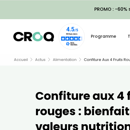
PROMO : -60% s
Programme
T
Accueil
Actus
Alimentation
Confiture Aux 4 Fruits Rou
Confiture aux 4 
rouges : bienfait
valeurs nutrition