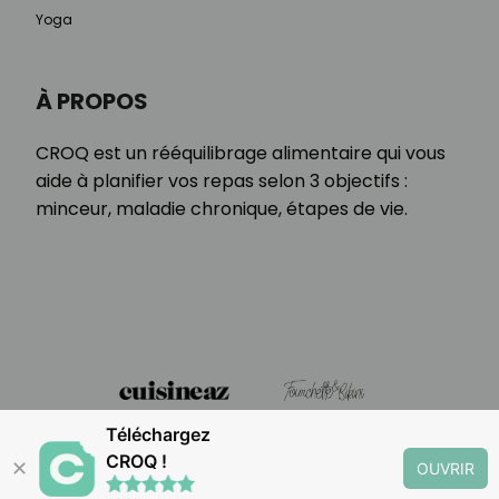
Yoga
À PROPOS
CROQ est un rééquilibrage alimentaire qui vous
aide à planifier vos repas selon 3 objectifs :
minceur, maladie chronique, étapes de vie.
Téléchargez
CROQ !
✕
OUVRIR