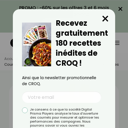
×
PROMO : -60% sur les offres 3 et 6 mois
×
avec le code CROQ60
Recevez
VOIR LA PROMO
gratuitement
180 recettes
inédites de
Accueil
Actus
Alimentation
CROQ !
Courge Butternut : Bienfaits, Valeurs Nutritionnelles Et Recettes
Ainsi que la newsletter promotionnelle
de CROQ.
Je consens à ce que la société Digital
Prisma Players analyse le taux d'ouverture
des courriels pour mesurer et optimiser les
performances des campagnes. Nous
pourrons savoir si vous ouvrez les