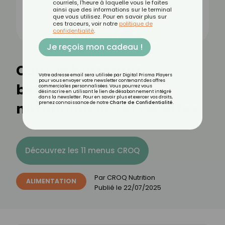
courriels, l'heure à laquelle vous le faites
ainsi que des informations sur le terminal
que vous utilisez. Pour en savoir plus sur
ces traceurs, voir notre
politique de
confidentialité
.
Je reçois mon cadeau !
Courge butternut :
Votre adresse email sera utilisée par Digital Prisma Players
pour vous envoyer votre newsletter contenant des offres
bienfaits, valeurs
commerciales personnalisées. Vous pourrez vous
désinscrire en utilisant le lien de désabonnement intégré
dans la newsletter. Pour en savoir plus et exercer vos droits,
nutritionnelles et recettes
prenez connaissance de notre
Charte de Confidentialité
.
Découvrez les 11 menus CROQ
Par
CROQ Nutrition
ALIMENTATION
Publié le
22/07/2025