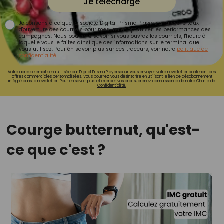
Je télécharge
Je consens à ce que la société Digital Prisma Players analyse le taux
d'ouverture des courriels pour mesurer et optimiser les performances des
campagnes. Nous pourrons savoir si vous ouvrez les courriels, l'heure à
laquelle vous le faites ainsi que des informations sur le terminal que
vous utilisez. Pour en savoir plus sur ces traceurs, voir notre
politique de
confidentialité
.
Votre adresse email sera utilisée par Digital Prisma Playerspour vous envoyer votre newsletter contenant des
offres commerciales personnalisées. Vous pourrez vous désinscrire en utilisant le lien de désabonnement
intégré dans la newsletter. Pour en savoir plus et exercer vos droits, prenez connaissance de notre
Charte de
Confidentialité.
Courge butternut, qu'est-
ce que c'est ?