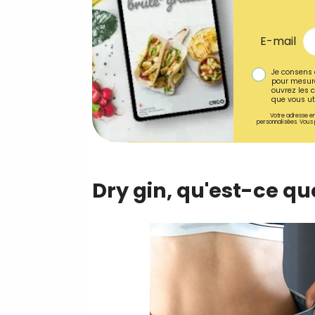
E-mail
Je consens 
pour mesure
ouvrez les c
que vous uti
Votre adresse em
personnalisées. Vous 
Dry gin, qu'est-ce que