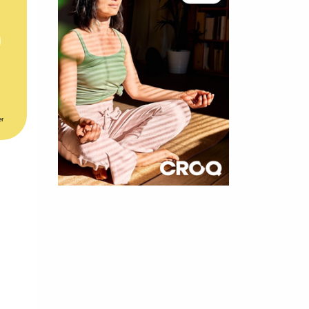
er
×
t 180
 CROQ
nnelle de