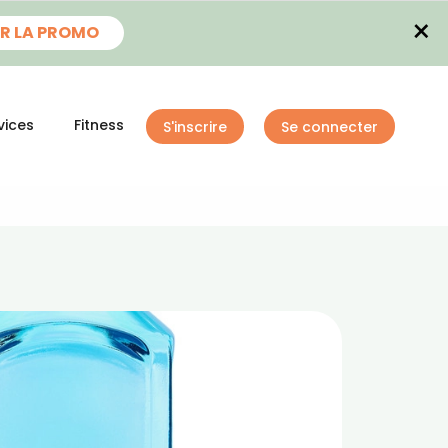
×
R LA PROMO
vices
Fitness
S'inscrire
Se connecter