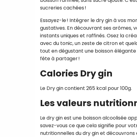
boisson raffinée, sans sucre ajouté. C’est 
sucreries cachées !
Essayez-le ! Intégrer le dry gin à vos mo
gustatives. En découvrant ses arômes, v
instants uniques et raffinés. Osez la cré
avec du tonic, un zeste de citron et quel
tout en dégustant une boisson élégante 
fête à partager !
Calories Dry gin
Le Dry gin contient 265 kcal pour 100g.
Les valeurs nutrition
Le dry gin est une boisson alcoolisée ap
savez-vous ce que cela signifie pour vo
nutritionnelles du dry gin et découvron