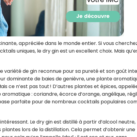
CROQ.
Je consens à ce que la société Digi
Prisma Players analyse le taux d'ou
scinante, appréciée dans le monde entier. Si vous cherche
des courriels pour mesurer et optim
cktails uniques, le dry gin est un excellent choix. Mais qu’e
performances des campagnes. No
pourrons savoir si vous ouvrez les co
l'heure à laquelle vous le faites ains
des informations sur le terminal qu
 une variété de gin reconnue pour sa pureté et son goût int
utilisez. Pour en savoir plus sur ces 
voir notre
politique de confidentialit
veur dominante de baies de genièvre, une plante aromatiq
. Mais ce n’est pas tout ! D’autres plantes et épices, appelé
Je reçois mon cadeau !
e aromatique : coriandre, écorce d’orange, angélique, régl
 base parfaite pour de nombreux cocktails populaires c
Votre adresse email sera utilisée par Digital Prisma Playe
envoyer votre newsletter contenant des offres commercial
personnalisées. Vous pourrez vous désinscrire en utilisan
désabonnement intégré dans la newsletter. Pour en savoi
intéressant. Le dry gin est distillé à partir d’alcool neutre,
exercer vos droits, prenez connaissance de notre
Charte 
Confidentialité
.
 plantes lors de la distillation. Cela permet d’obtenir une