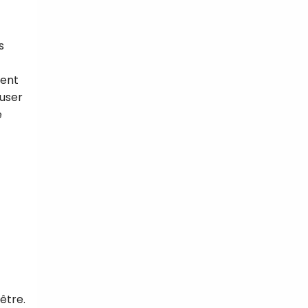
s
ment
muser
e
être.