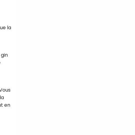
ue la
 gin
e
 Vous
la
ut en