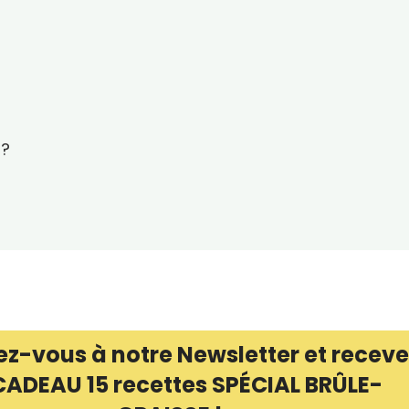
 ?
ez-vous à notre Newsletter et receve
CADEAU 15 recettes SPÉCIAL BRÛLE-