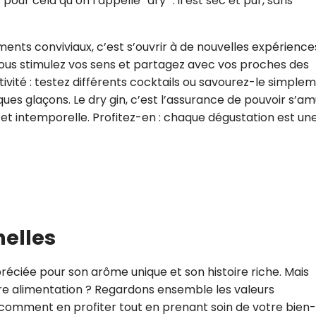
pour cela qu’on l’appelle “dry” : il est sec et pur, sans
ments conviviaux, c’est s’ouvrir à de nouvelles expérience
ous stimulez vos sens et partagez avec vos proches des
ativité : testez différents cocktails ou savourez-le simple
ques glaçons. Le dry gin, c’est l’assurance de pouvoir s’a
et intemporelle. Profitez-en : chaque dégustation est un
nelles
préciée pour son arôme unique et son histoire riche. Mais
tre alimentation ? Regardons ensemble les valeurs
s comment en profiter tout en prenant soin de votre bien-