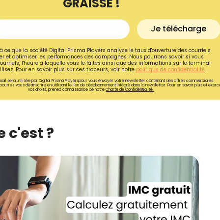
GRAISSE !
Je télécharge
à ce que la société Digital Prisma Players analyse le taux d'ouverture des courriels
r et optimiser les performances des campagnes. Nous pourrons savoir si vous
ourriels, l'heure à laquelle vous le faites ainsi que des informations sur le terminal
lisez. Pour en savoir plus sur ces traceurs, voir notre
politique de confidentialité
.
ail sera utilisée par Digital Prisma Playerspour vous envoyer votre newsletter contenant des offres commerciales
pourrez vous désinscrire en utilisant le lien de désabonnement intégré dans la newsletter. Pour en savoir plus et exerc
vos droits, prenez connaissance de notre
Charte de Confidentialité.
 c'est ?
Recevez gratuitemen
recettes inédites de
!
Ainsi que la newsletter promotio