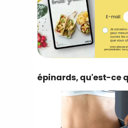
E-mail
Je consens 
pour mesure
ouvrez les c
que vous uti
Votre adresse em
personnalisées. Vous 
épinards, qu'est-ce q