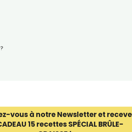
 ?
ez-vous à notre Newsletter et receve
CADEAU 15 recettes SPÉCIAL BRÛLE-