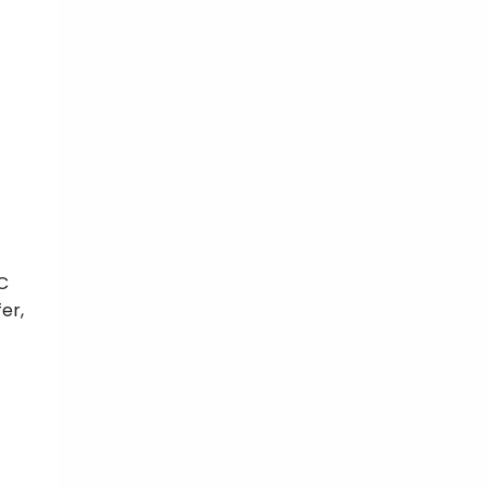
 C
er,