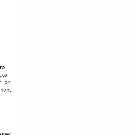
re
 aux
 : en
nnons
agner