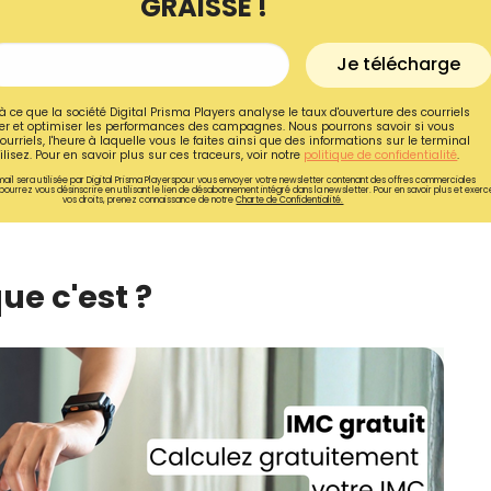
GRAISSE !
Je télécharge
à ce que la société Digital Prisma Players analyse le taux d'ouverture des courriels
r et optimiser les performances des campagnes. Nous pourrons savoir si vous
ourriels, l'heure à laquelle vous le faites ainsi que des informations sur le terminal
lisez. Pour en savoir plus sur ces traceurs, voir notre
politique de confidentialité
.
ail sera utilisée par Digital Prisma Playerspour vous envoyer votre newsletter contenant des offres commerciales
pourrez vous désinscrire en utilisant le lien de désabonnement intégré dans la newsletter. Pour en savoir plus et exerc
vos droits, prenez connaissance de notre
Charte de Confidentialité.
ue c'est ?
Recevez gratuitemen
recettes inédites de
!
Ainsi que la newsletter promotio