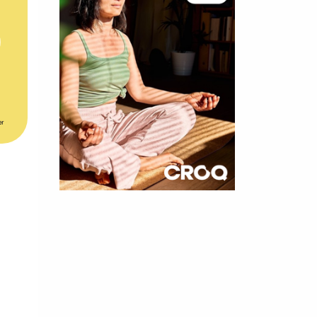
er
×
t 180
 CROQ
nnelle de