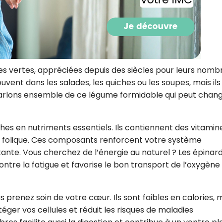
CROQ.
Je consens à ce que la société Digi
Prisma Players analyse le taux d'ou
les vertes, appréciées depuis des siècles pour leurs nomb
des courriels pour mesurer et optim
ouvent dans les salades, les quiches ou les soupes, mais ils
performances des campagnes. No
pourrons savoir si vous ouvrez les co
 Parlons ensemble de ce légume formidable qui peut chan
l'heure à laquelle vous le faites ains
des informations sur le terminal qu
utilisez. Pour en savoir plus sur ces 
voir notre
politique de confidentialit
hes en nutriments essentiels. Ils contiennent des vitamin
ide folique. Ces composants renforcent votre système
Je reçois mon cadeau !
ante. Vous cherchez de l’énergie au naturel ? Les épinar
contre la fatigue et favorise le bon transport de l’oxygène
Votre adresse email sera utilisée par Digital Prisma Playe
envoyer votre newsletter contenant des offres commercial
personnalisées. Vous pourrez vous désinscrire en utilisan
désabonnement intégré dans la newsletter. Pour en savoi
s prenez soin de votre cœur. Ils sont faibles en calories, 
exercer vos droits, prenez connaissance de notre
Charte 
Confidentialité
.
téger vos cellules et réduit les risques de maladies