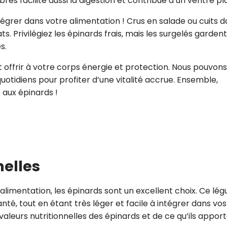
bres facilite aussi la digestion et contribue à un ventre pla
ntégrer dans votre alimentation ! Crus en salade ou cuits 
ts. Privilégiez les épinards frais, mais les surgelés gardent
s.
 offrir à votre corps énergie et protection. Nous pouvons
otidiens pour profiter d’une vitalité accrue. Ensemble,
 aux épinards !
nelles
limentation, les épinards sont un excellent choix. Ce lé
anté, tout en étant très léger et facile à intégrer dans vos
aleurs nutritionnelles des épinards et de ce qu’ils appor