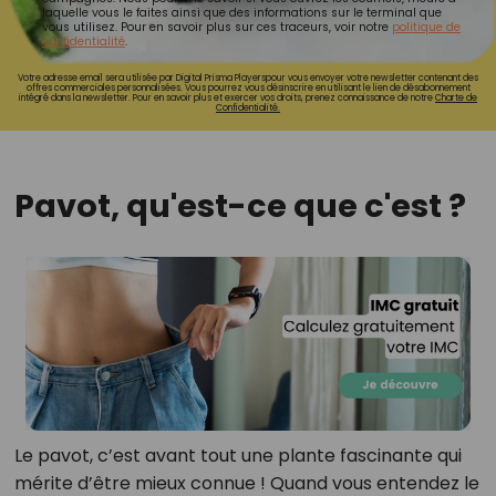
laquelle vous le faites ainsi que des informations sur le terminal que
vous utilisez. Pour en savoir plus sur ces traceurs, voir notre
politique de
confidentialité
.
Votre adresse email sera utilisée par Digital Prisma Playerspour vous envoyer votre newsletter contenant des
offres commerciales personnalisées. Vous pourrez vous désinscrire en utilisant le lien de désabonnement
intégré dans la newsletter. Pour en savoir plus et exercer vos droits, prenez connaissance de notre
Charte de
Confidentialité.
Pavot, qu'est-ce que c'est ?
Le pavot, c’est avant tout une plante fascinante qui
mérite d’être mieux connue ! Quand vous entendez le