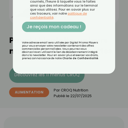
courriels, l'heure à laquelle vous le faites
ainsi que des informations sur le terminal
que vous utilisez. Pour en savoir plus sur
ces traceurs, voir notre
politique de
confidentialité
.
Je reçois mon cadeau !
Pavot : bienfaits, valeurs
Votre adresse email sera utilisée par Digital Prisma Players
pour vous envoyer votre newsletter contenant des offres
nutritionnelles et recettes
commerciales personnalisées. Vous pourrez vous
désinscrire en utilisant le lien de désabonnement intégré
dans la newsletter. Pour en savoir plus et exercer vos droits,
prenez connaissance de notre
Charte de Confidentialité
.
Découvrez les 11 menus CROQ
Par
CROQ Nutrition
ALIMENTATION
Publié le
22/07/2025