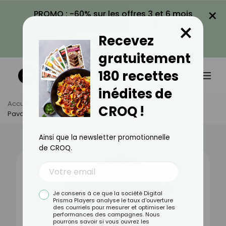
×
PROMO : -60% sur les offres 3 et 6 mois
×
avec le code CROQ60
Recevez
VOIR LA PROMO
gratuitement
180 recettes
inédites de
Accueil
Actus
Alimentation
CROQ !
Pavot : Bienfaits, Valeurs Nutritionnelles Et Recettes
Ainsi que la newsletter promotionnelle
de CROQ.
Je consens à ce que la société Digital
Prisma Players analyse le taux d'ouverture
des courriels pour mesurer et optimiser les
performances des campagnes. Nous
pourrons savoir si vous ouvrez les