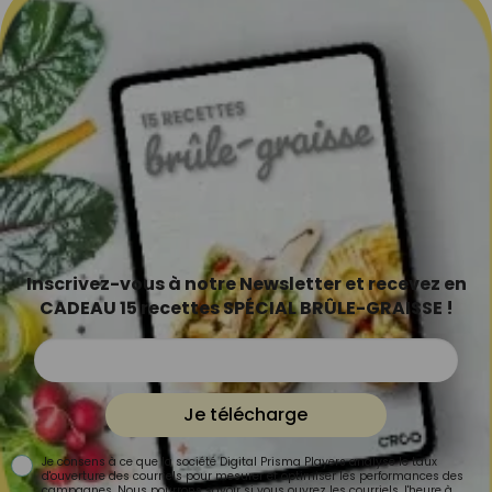
Inscrivez-vous à notre Newsletter et recevez en
CADEAU 15 recettes SPÉCIAL BRÛLE-GRAISSE !
Je télécharge
Je consens à ce que la société Digital Prisma Players analyse le taux
d'ouverture des courriels pour mesurer et optimiser les performances des
campagnes. Nous pourrons savoir si vous ouvrez les courriels, l'heure à