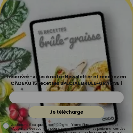
Inscrivez-vous à notre Newsletter et recevez en
CADEAU 15 recettes SPÉCIAL BRÛLE-GRAISSE !
Je télécharge
Je consens à ce que la société Digital Prisma Players analyse le taux
d'ouverture des courriels pour mesurer et optimiser les performances des
campagnes. Nous pourrons savoir si vous ouvrez les courriels, l'heure à