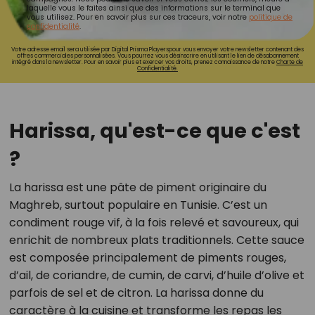
laquelle vous le faites ainsi que des informations sur le terminal que
vous utilisez. Pour en savoir plus sur ces traceurs, voir notre
politique de
confidentialité
.
Votre adresse email sera utilisée par Digital Prisma Playerspour vous envoyer votre newsletter contenant des
offres commerciales personnalisées. Vous pourrez vous désinscrire en utilisant le lien de désabonnement
intégré dans la newsletter. Pour en savoir plus et exercer vos droits, prenez connaissance de notre
Charte de
Confidentialité.
Harissa, qu'est-ce que c'est
?
La harissa est une pâte de piment originaire du
Maghreb, surtout populaire en Tunisie. C’est un
condiment rouge vif, à la fois relevé et savoureux, qui
enrichit de nombreux plats traditionnels. Cette sauce
est composée principalement de piments rouges,
d’ail, de coriandre, de cumin, de carvi, d’huile d’olive et
parfois de sel et de citron. La harissa donne du
caractère à la cuisine et transforme les repas les