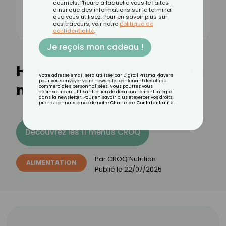
courriels, l'heure à laquelle vous le faites
ainsi que des informations sur le terminal
que vous utilisez. Pour en savoir plus sur
ces traceurs, voir notre
politique de
confidentialité
.
Je reçois mon cadeau !
Harissa : bienfaits, valeurs
Votre adresse email sera utilisée par Digital Prisma Players
pour vous envoyer votre newsletter contenant des offres
nutritionnelles et recettes
commerciales personnalisées. Vous pourrez vous
désinscrire en utilisant le lien de désabonnement intégré
dans la newsletter. Pour en savoir plus et exercer vos droits,
prenez connaissance de notre
Charte de Confidentialité
.
Découvrez les 11 menus CROQ
Par
CROQ Nutrition
ALIMENTATION
Publié le
22/07/2025