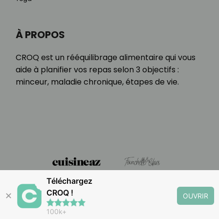
À PROPOS
CROQ est un rééquilibrage alimentaire qui vous
aide à planifier vos repas selon 3 objectifs :
minceur, maladie chronique, étapes de vie.
Téléchargez
CROQ !
✕
OUVRIR
100k+