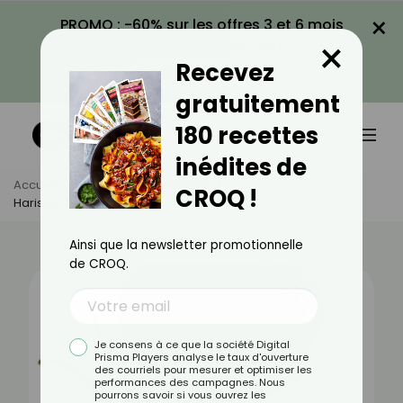
×
PROMO : -60% sur les offres 3 et 6 mois
×
avec le code CROQ60
Recevez
VOIR LA PROMO
gratuitement
180 recettes
inédites de
Accueil
Actus
Alimentation
CROQ !
Harissa : Bienfaits, Valeurs Nutritionnelles Et Recettes
Ainsi que la newsletter promotionnelle
de CROQ.
Je consens à ce que la société Digital
Prisma Players analyse le taux d'ouverture
des courriels pour mesurer et optimiser les
performances des campagnes. Nous
pourrons savoir si vous ouvrez les