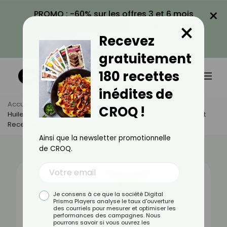
×
PROMO : -60% sur les offres 3 et 6 mois
×
avec le code CROQ60
Recevez
VOIR LA PROMO
gratuitement
180 recettes
inédites de
Accueil
Actus
Alimentation
CROQ !
Huile De Pépins De Raisin : Bienfaits, Valeurs Nutritionnelles Et
Recettes
Ainsi que la newsletter promotionnelle
de CROQ.
Je consens à ce que la société Digital
Prisma Players analyse le taux d'ouverture
des courriels pour mesurer et optimiser les
performances des campagnes. Nous
pourrons savoir si vous ouvrez les