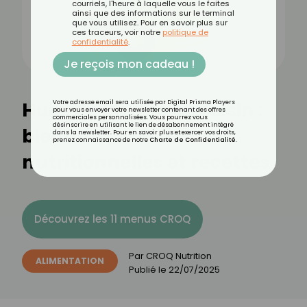
courriels, l'heure à laquelle vous le faites
ainsi que des informations sur le terminal
que vous utilisez. Pour en savoir plus sur
ces traceurs, voir notre
politique de
confidentialité
.
Je reçois mon cadeau !
Huile de pépins de raisin :
Votre adresse email sera utilisée par Digital Prisma Players
pour vous envoyer votre newsletter contenant des offres
commerciales personnalisées. Vous pourrez vous
désinscrire en utilisant le lien de désabonnement intégré
bienfaits, valeurs
dans la newsletter. Pour en savoir plus et exercer vos droits,
prenez connaissance de notre
Charte de Confidentialité
.
nutritionnelles et recettes
Découvrez les 11 menus CROQ
Par
CROQ Nutrition
ALIMENTATION
Publié le
22/07/2025