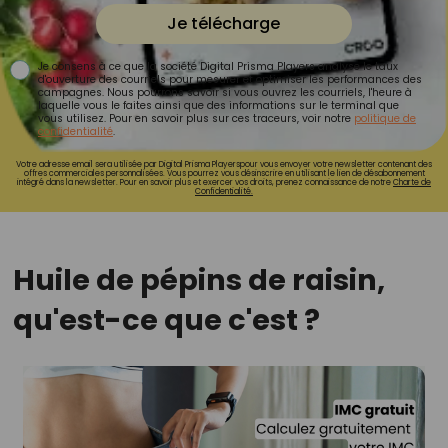
Je télécharge
Je consens à ce que la société Digital Prisma Players analyse le taux
d'ouverture des courriels pour mesurer et optimiser les performances des
campagnes. Nous pourrons savoir si vous ouvrez les courriels, l'heure à
laquelle vous le faites ainsi que des informations sur le terminal que
vous utilisez. Pour en savoir plus sur ces traceurs, voir notre
politique de
confidentialité
.
Votre adresse email sera utilisée par Digital Prisma Playerspour vous envoyer votre newsletter contenant des
offres commerciales personnalisées. Vous pourrez vous désinscrire en utilisant le lien de désabonnement
intégré dans la newsletter. Pour en savoir plus et exercer vos droits, prenez connaissance de notre
Charte de
Confidentialité.
Huile de pépins de raisin,
qu'est-ce que c'est ?