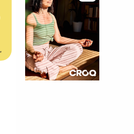
er
×
t 180
 CROQ
nnelle de