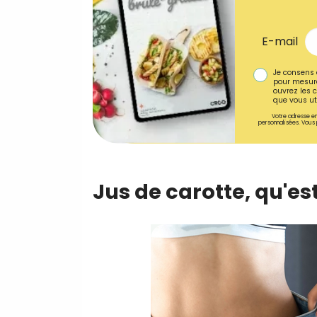
E-mail
Je consens 
pour mesure
ouvrez les c
que vous uti
Votre adresse em
personnalisées. Vous 
Jus de carotte, qu'es