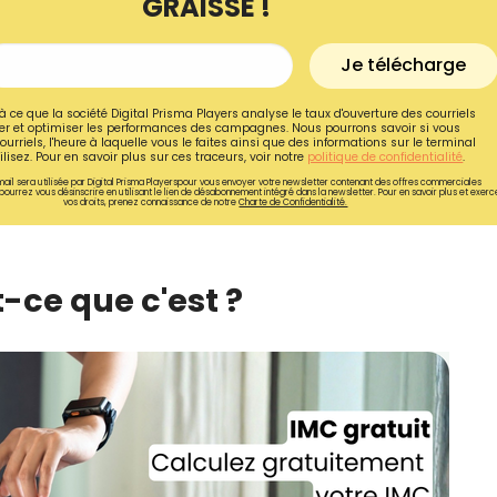
GRAISSE !
Je télécharge
à ce que la société Digital Prisma Players analyse le taux d'ouverture des courriels
r et optimiser les performances des campagnes. Nous pourrons savoir si vous
ourriels, l'heure à laquelle vous le faites ainsi que des informations sur le terminal
lisez. Pour en savoir plus sur ces traceurs, voir notre
politique de confidentialité
.
ail sera utilisée par Digital Prisma Playerspour vous envoyer votre newsletter contenant des offres commerciales
pourrez vous désinscrire en utilisant le lien de désabonnement intégré dans la newsletter. Pour en savoir plus et exerc
vos droits, prenez connaissance de notre
Charte de Confidentialité.
t-ce que c'est ?
Recevez gratuitemen
recettes inédites de
!
Ainsi que la newsletter promotio