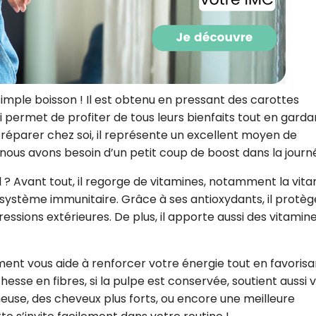
CROQ.
Je consens à ce que la société Digi
Prisma Players analyse le taux d'ou
 simple boisson ! Il est obtenu en pressant des carottes
des courriels pour mesurer et optim
qui permet de profiter de tous leurs bienfaits tout en garda
performances des campagnes. No
pourrons savoir si vous ouvrez les co
préparer chez soi, il représente un excellent moyen de
l'heure à laquelle vous le faites ains
nous avons besoin d’un petit coup de boost dans la journ
des informations sur le terminal qu
utilisez. Pour en savoir plus sur ces 
voir notre
politique de confidentialit
ial ? Avant tout, il regorge de vitamines, notamment la vit
 le système immunitaire. Grâce à ses antioxydants, il protè
Je reçois mon cadeau !
gressions extérieures. De plus, il apporte aussi des vitamine
Votre adresse email sera utilisée par Digital Prisma Playe
envoyer votre newsletter contenant des offres commercial
nt vous aide à renforcer votre énergie tout en favorisa
personnalisées. Vous pourrez vous désinscrire en utilisan
désabonnement intégré dans la newsletter. Pour en savoi
hesse en fibres, si la pulpe est conservée, soutient aussi 
exercer vos droits, prenez connaissance de notre
Charte 
Confidentialité
.
euse, des cheveux plus forts, ou encore une meilleure