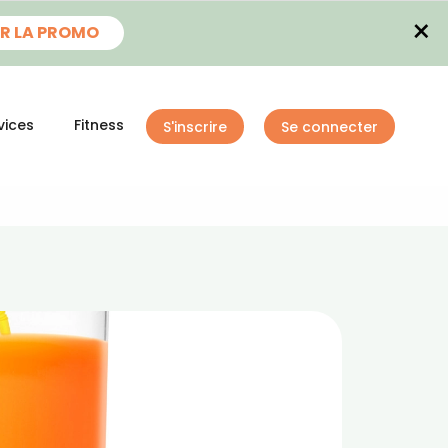
×
R LA PROMO
vices
Fitness
S'inscrire
Se connecter