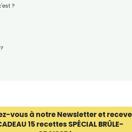
'est ?
 ?
ez-vous à notre Newsletter et receve
CADEAU 15 recettes SPÉCIAL BRÛLE-