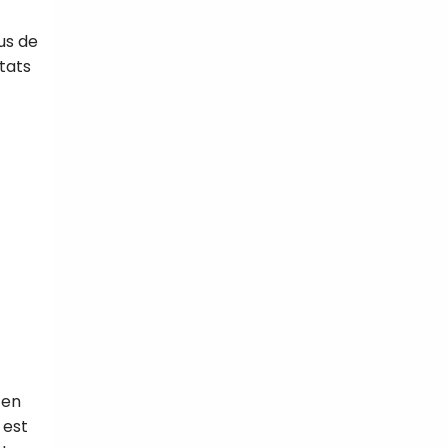
jus de
tats
 en
 est