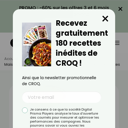
×
PROMO : -60% sur les offres 3 et 6 mois
×
avec le code CROQ60
Recevez
VOIR LA PROMO
gratuitement
180 recettes
inédites de
Accueil
Actus
Alimentation
CROQ !
Maïs En Conserve : Bienfaits, Valeurs Nutritionnelles Et Recettes
Ainsi que la newsletter promotionnelle
de CROQ.
Je consens à ce que la société Digital
Prisma Players analyse le taux d'ouverture
des courriels pour mesurer et optimiser les
performances des campagnes. Nous
pourrons savoir si vous ouvrez les