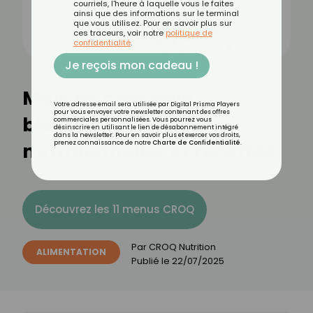
courriels, l'heure à laquelle vous le faites
ainsi que des informations sur le terminal
que vous utilisez. Pour en savoir plus sur
ces traceurs, voir notre
politique de
confidentialité
.
Je reçois mon cadeau !
Maïs en conserve :
Votre adresse email sera utilisée par Digital Prisma Players
pour vous envoyer votre newsletter contenant des offres
bienfaits, valeurs
commerciales personnalisées. Vous pourrez vous
désinscrire en utilisant le lien de désabonnement intégré
dans la newsletter. Pour en savoir plus et exercer vos droits,
nutritionnelles et recettes
prenez connaissance de notre
Charte de Confidentialité
.
Découvrez les 11 menus CROQ
Par
CROQ Nutrition
ALIMENTATION
Publié le
22/07/2025