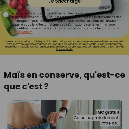
Je télécharge
Je consens à ce que la société Digital Prisma Players analyse le taux
d'ouverture des courriels pour mesurer et optimiser les performances des
campagnes. Nous pourrons savoir si vous ouvrez les courriels, l'heure à
laquelle vous le faites ainsi que des informations sur le terminal que
vous utilisez. Pour en savoir plus sur ces traceurs, voir notre
politique de
confidentialité
.
Votre adresse email sera utilisée par Digital Prisma Playerspour vous envoyer votre newsletter contenant des
offres commerciales personnalisées. Vous pourrez vous désinscrire en utilisant le lien de désabonnement
intégré dans la newsletter. Pour en savoir plus et exercer vos droits, prenez connaissance de notre
Charte de
Confidentialité.
Maïs en conserve, qu'est-ce
que c'est ?