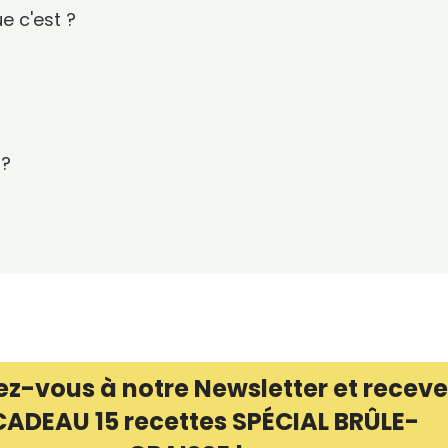
e c'est ?
 ?
ez-vous à notre Newsletter et receve
CADEAU 15 recettes SPÉCIAL BRÛLE-