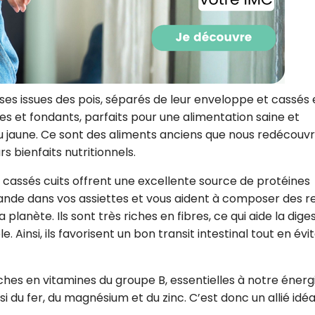
CROQ.
Je consens à ce que la société Digi
Prisma Players analyse le taux d'ou
ses issues des pois, séparés de leur enveloppe et cassés
des courriels pour mesurer et optim
res et fondants, parfaits pour une alimentation saine et
performances des campagnes. No
pourrons savoir si vous ouvrez les co
e ou jaune. Ce sont des aliments anciens que nous redécouv
l'heure à laquelle vous le faites ains
rs bienfaits nutritionnels.
des informations sur le terminal qu
utilisez. Pour en savoir plus sur ces 
voir notre
politique de confidentialit
is cassés cuits offrent une excellente source de protéines
iande dans vos assiettes et vous aident à composer des r
Je reçois mon cadeau !
lanète. Ils sont très riches en fibres, ce qui aide la dige
 Ainsi, ils favorisent un bon transit intestinal tout en évi
Votre adresse email sera utilisée par Digital Prisma Playe
envoyer votre newsletter contenant des offres commercial
personnalisées. Vous pourrez vous désinscrire en utilisan
désabonnement intégré dans la newsletter. Pour en savoi
riches en vitamines du groupe B, essentielles à notre énerg
exercer vos droits, prenez connaissance de notre
Charte 
Confidentialité
.
i du fer, du magnésium et du zinc. C’est donc un allié idéa