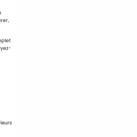
u
rer,
mplet
ayez-
 leurs