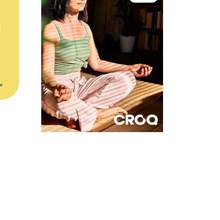
er
×
t 180
 CROQ
nnelle de