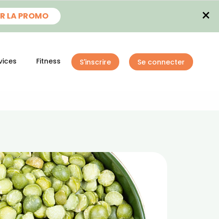
×
R LA PROMO
vices
Fitness
S'inscrire
Se connecter