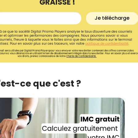
GRAISSE !
Je télécharge
à ce que la société Digital Prisma Players analyse le taux d'ouverture des courriels
r et optimiser les performances des campagnes. Nous pourrons savoir si vous
ourriels, l'heure à laquelle vous le faites ainsi que des informations sur le terminal
lisez. Pour en savoir plus sur ces traceurs, voir notre
politique de confidentialité
.
ail sera utilisée par Digital Prisma Playerspour vous envoyer votre newsletter contenant des offres commerciales
pourrez vous désinscrire en utilisant le lien de désabonnement intégré dans la newsletter. Pour en savoir plus et exerc
vos droits, prenez connaissance de notre
Charte de Confidentialité.
'est-ce que c'est ?
Recevez gratuitemen
recettes inédites de
!
Ainsi que la newsletter promotio