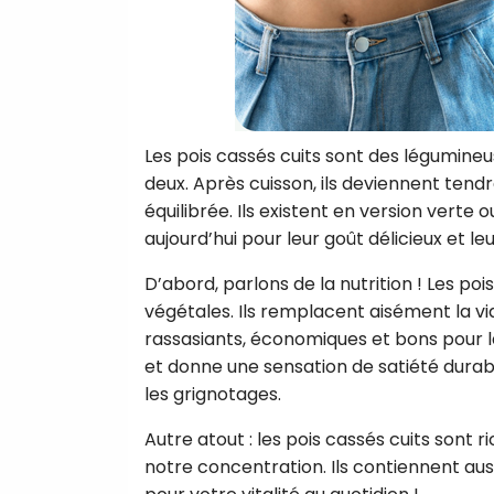
Les pois cassés cuits sont des légumineu
deux. Après cuisson, ils deviennent tend
équilibrée. Ils existent en version vert
aujourd’hui pour leur goût délicieux et leu
D’abord, parlons de la nutrition ! Les po
végétales. Ils remplacent aisément la v
rassasiants, économiques et bons pour la p
et donne une sensation de satiété durable.
les grignotages.
Autre atout : les pois cassés cuits sont 
notre concentration. Ils contiennent auss