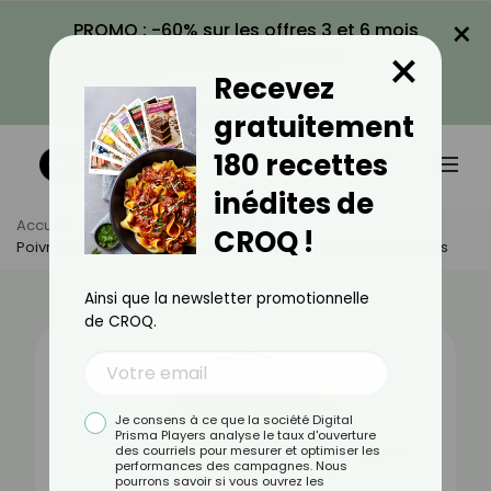
×
PROMO : -60% sur les offres 3 et 6 mois
×
avec le code CROQ60
Recevez
VOIR LA PROMO
gratuitement
180 recettes
inédites de
Accueil
Actus
Alimentation
CROQ !
Poivre En Grains : Bienfaits, Valeurs Nutritionnelles Et Recettes
Ainsi que la newsletter promotionnelle
de CROQ.
Je consens à ce que la société Digital
Prisma Players analyse le taux d'ouverture
des courriels pour mesurer et optimiser les
performances des campagnes. Nous
pourrons savoir si vous ouvrez les