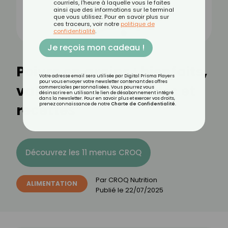
courriels, l'heure à laquelle vous le faites
ainsi que des informations sur le terminal
que vous utilisez. Pour en savoir plus sur
ces traceurs, voir notre
politique de
confidentialité
.
Je reçois mon cadeau !
Poivre en grains : bienfaits,
Votre adresse email sera utilisée par Digital Prisma Players
pour vous envoyer votre newsletter contenant des offres
valeurs nutritionnelles et
commerciales personnalisées. Vous pourrez vous
désinscrire en utilisant le lien de désabonnement intégré
dans la newsletter. Pour en savoir plus et exercer vos droits,
recettes
prenez connaissance de notre
Charte de Confidentialité
.
Découvrez les 11 menus CROQ
Par
CROQ Nutrition
ALIMENTATION
Publié le
22/07/2025