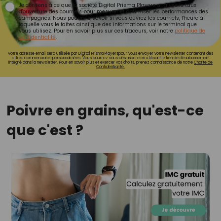
Je consens à ce que la société Digital Prisma Players analyse le taux
d'ouverture des courriels pour mesurer et optimiser les performances des
campagnes. Nous pourrons savoir si vous ouvrez les courriels, l'heure à
laquelle vous le faites ainsi que des informations sur le terminal que
vous utilisez. Pour en savoir plus sur ces traceurs, voir notre
politique de
confidentialité
.
Votre adresse email sera utilisée par Digital Prisma Playerspour vous envoyer votre newsletter contenant des
offres commerciales personnalisées. Vous pourrez vous désinscrire en utilisant le lien de désabonnement
intégré dans la newsletter. Pour en savoir plus et exercer vos droits, prenez connaissance de notre
Charte de
Confidentialité.
Poivre en grains, qu'est-ce
que c'est ?