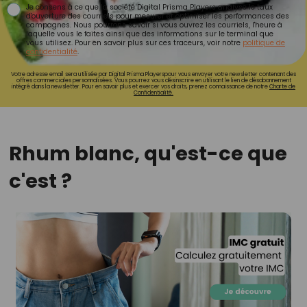
Je consens à ce que la société Digital Prisma Players analyse le taux
d'ouverture des courriels pour mesurer et optimiser les performances des
campagnes. Nous pourrons savoir si vous ouvrez les courriels, l'heure à
laquelle vous le faites ainsi que des informations sur le terminal que
vous utilisez. Pour en savoir plus sur ces traceurs, voir notre
politique de
confidentialité
.
Votre adresse email sera utilisée par Digital Prisma Playerspour vous envoyer votre newsletter contenant des
offres commerciales personnalisées. Vous pourrez vous désinscrire en utilisant le lien de désabonnement
intégré dans la newsletter. Pour en savoir plus et exercer vos droits, prenez connaissance de notre
Charte de
Confidentialité.
Rhum blanc, qu'est-ce que
c'est ?