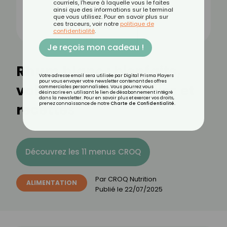
courriels, l'heure à laquelle vous le faites
ainsi que des informations sur le terminal
que vous utilisez. Pour en savoir plus sur
ces traceurs, voir notre
politique de
confidentialité
.
Je reçois mon cadeau !
Rhum blanc : bienfaits,
Votre adresse email sera utilisée par Digital Prisma Players
pour vous envoyer votre newsletter contenant des offres
valeurs nutritionnelles et
commerciales personnalisées. Vous pourrez vous
désinscrire en utilisant le lien de désabonnement intégré
dans la newsletter. Pour en savoir plus et exercer vos droits,
recettes
prenez connaissance de notre
Charte de Confidentialité
.
Découvrez les 11 menus CROQ
Par
CROQ Nutrition
ALIMENTATION
Publié le
22/07/2025