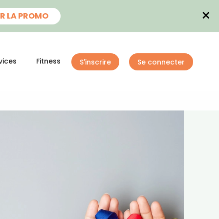
×
R LA PROMO
vices
Fitness
S'inscrire
Se connecter