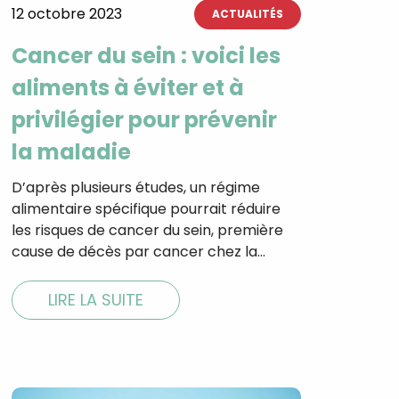
12 octobre 2023
ACTUALITÉS
Cancer du sein : voici les
aliments à éviter et à
tal
privilégier pour prévenir
verture
iser les
la maladie
us
urriels,
i que
D’après plusieurs études, un régime
e vous
alimentaire spécifique pourrait réduire
traceurs,
é
.
les risques de cancer du sein, première
cause de décès par cancer chez la…
LIRE LA SUITE
rs pour vous
es
t le lien de
r plus et
de