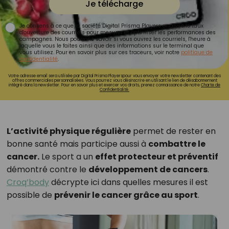
Je télécharge
Je consens à ce que la société Digital Prisma Players analyse le taux
d'ouverture des courriels pour mesurer et optimiser les performances des
campagnes. Nous pourrons savoir si vous ouvrez les courriels, l'heure à
laquelle vous le faites ainsi que des informations sur le terminal que
vous utilisez. Pour en savoir plus sur ces traceurs, voir notre
politique de
confidentialité
.
Votre adresse email sera utilisée par Digital Prisma Playerspour vous envoyer votre newsletter contenant des
offres commerciales personnalisées. Vous pourrez vous désinscrire en utilisant le lien de désabonnement
intégré dans la newsletter. Pour en savoir plus et exercer vos droits, prenez connaissance de notre
Charte de
Confidentialité.
L’activité physique régulière
permet de rester en
bonne santé mais participe aussi à
combattre le
cancer.
Le sport a un
effet protecteur et préventif
démontré contre le
développement de cancers
.
Croq’body
décrypte ici dans quelles mesures il est
possible de
prévenir le cancer grâce au sport
.