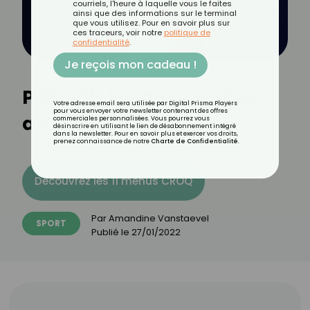
courriels, l'heure à laquelle vous le faites
ainsi que des informations sur le terminal
que vous utilisez. Pour en savoir plus sur
ces traceurs, voir notre
politique de
confidentialité
.
Je reçois mon cadeau !
Prévenir le cancer grâce
Votre adresse email sera utilisée par Digital Prisma Players
pour vous envoyer votre newsletter contenant des offres
au sport : décryptage
commerciales personnalisées. Vous pourrez vous
désinscrire en utilisant le lien de désabonnement intégré
dans la newsletter. Pour en savoir plus et exercer vos droits,
prenez connaissance de notre
Charte de Confidentialité
.
Découvrez les 11 menus CROQ
Par
Amandine Vanstaevel
SPORT
Publié le
27/01/2022