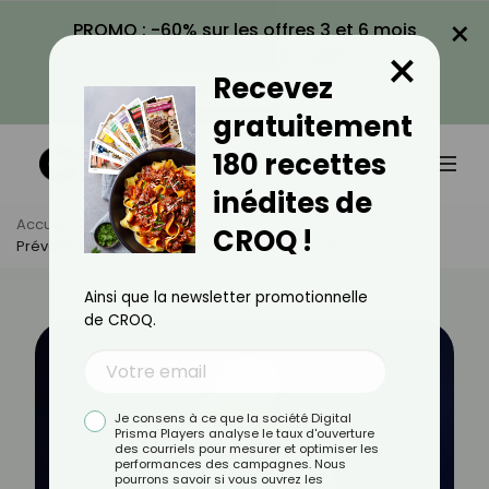
×
PROMO : -60% sur les offres 3 et 6 mois
×
avec le code CROQ60
Recevez
VOIR LA PROMO
gratuitement
180 recettes
inédites de
Accueil
Actus
Sport
CROQ !
Prévenir Le Cancer Grâce Au Sport : Décryptage
Ainsi que la newsletter promotionnelle
de CROQ.
Je consens à ce que la société Digital
Prisma Players analyse le taux d'ouverture
des courriels pour mesurer et optimiser les
performances des campagnes. Nous
pourrons savoir si vous ouvrez les