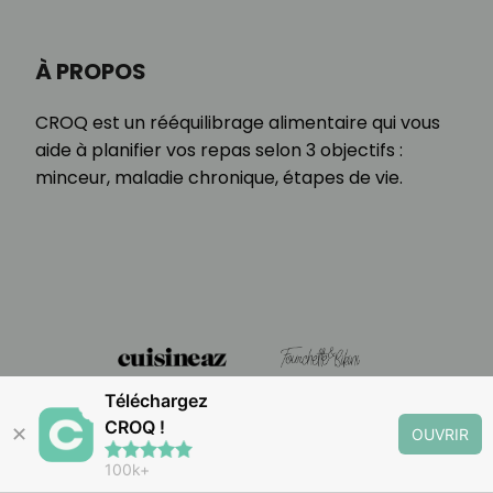
À PROPOS
CROQ est un rééquilibrage alimentaire qui vous
aide à planifier vos repas selon 3 objectifs :
minceur, maladie chronique, étapes de vie.
Téléchargez
CROQ !
✕
OUVRIR
100k+