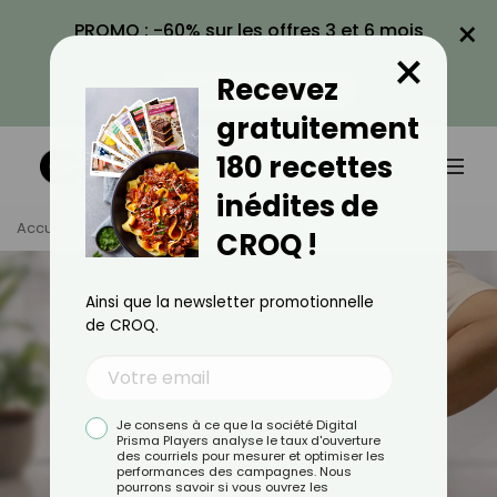
×
PROMO : -60% sur les offres 3 et 6 mois
×
avec le code CROQ60
Recevez
VOIR LA PROMO
gratuitement
180 recettes
inédites de
Accueil
Tag
Douleur
CROQ !
Ainsi que la newsletter promotionnelle
de CROQ.
Je consens à ce que la société Digital
Prisma Players analyse le taux d'ouverture
des courriels pour mesurer et optimiser les
performances des campagnes. Nous
pourrons savoir si vous ouvrez les