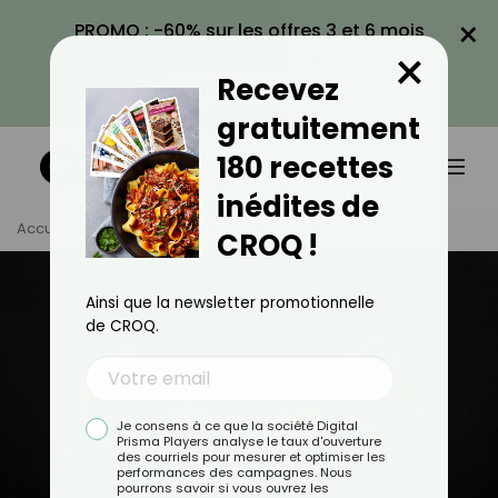
×
PROMO : -60% sur les offres 3 et 6 mois
×
avec le code CROQ60
Recevez
VOIR LA PROMO
gratuitement
180 recettes
inédites de
Accueil
Tag
Renforcement Musculaire
CROQ !
Ainsi que la newsletter promotionnelle
de CROQ.
Je consens à ce que la société Digital
Prisma Players analyse le taux d'ouverture
des courriels pour mesurer et optimiser les
performances des campagnes. Nous
pourrons savoir si vous ouvrez les