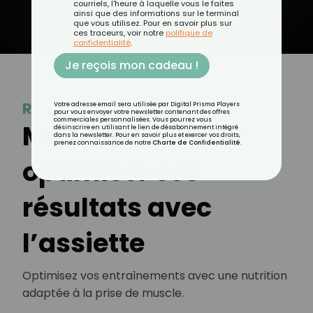
courriels, l'heure à laquelle vous le faites
ainsi que des informations sur le terminal
que vous utilisez. Pour en savoir plus sur
ces traceurs, voir notre
politique de
confidentialité
.
Je reçois mon cadeau !
Renforcement musculaire
Votre adresse email sera utilisée par Digital Prisma Players
pour vous envoyer votre newsletter contenant des offres
commerciales personnalisées. Vous pourrez vous
Musculation :
désinscrire en utilisant le lien de désabonnement intégré
dans la newsletter. Pour en savoir plus et exercer vos droits,
prenez connaissance de notre
Charte de Confidentialité
.
optimiser ses
résultats avec
l’assiette
Optimisez vos entraînements avec une nutrition
adaptée à la prise de muscle.