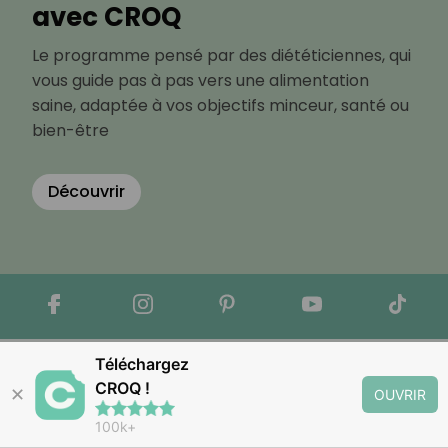
avec CROQ
Le programme pensé par des diététiciennes, qui
vous guide pas à pas vers une alimentation
saine, adaptée à vos objectifs minceur, santé ou
bien-être
Découvrir
Téléchargez
CROQ !
✕
OUVRIR
100k+
Apple Store
Google Play