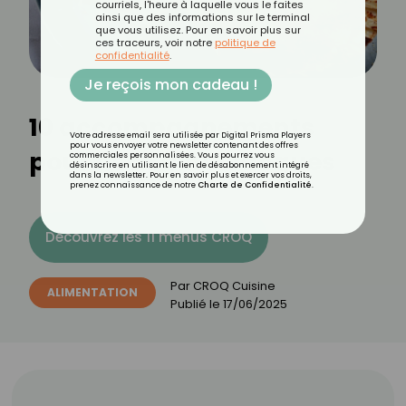
courriels, l'heure à laquelle vous le faites
ainsi que des informations sur le terminal
que vous utilisez. Pour en savoir plus sur
ces traceurs, voir notre
politique de
confidentialité
.
Je reçois mon cadeau !
10 accompagnements
Votre adresse email sera utilisée par Digital Prisma Players
pour vous envoyer votre newsletter contenant des offres
pour des Saint-Jacques
commerciales personnalisées. Vous pourrez vous
désinscrire en utilisant le lien de désabonnement intégré
dans la newsletter. Pour en savoir plus et exercer vos droits,
prenez connaissance de notre
Charte de Confidentialité
.
Découvrez les 11 menus CROQ
Par
CROQ Cuisine
ALIMENTATION
Publié le
17/06/2025