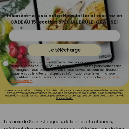
Inscrivez-vous à notre Newsletter et recevez en
CADEAU 15 recettes SPÉCIAL BRÛLE-GRAISSE !
Je télécharge
Je consens à ce que la société Digital Prisma Players analyse le taux
d'ouverture des courriels pour mesurer et optimiser les performances des
campagnes. Nous pourrons savoir si vous ouvrez les courriels, l'heure à
laquelle vous le faites ainsi que des informations sur le terminal que
vous utilisez. Pour en savoir plus sur ces traceurs, voir notre
politique de
confidentialité
.
Votre adresse email sera utilisée par Digital Prisma Playerspour vous envoyer votre newsletter contenant des
offres commerciales personnalisées. Vous pourrez vous désinscrire en utilisant le lien de désabonnement
intégré dans la newsletter. Pour en savoir plus et exercer vos droits, prenez connaissance de notre
Charte de
Confidentialité.
Les noix de Saint-Jacques, délicates et raffinées,
méritent des accompagnements à la hauteur de leur