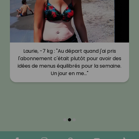
Mélanie, -15 kg : " Mais je me suis vite
aperçue que ça n'était pas un régime, je
prenais plaisir à manger de bons petits
plats et j'ai commencé à…"