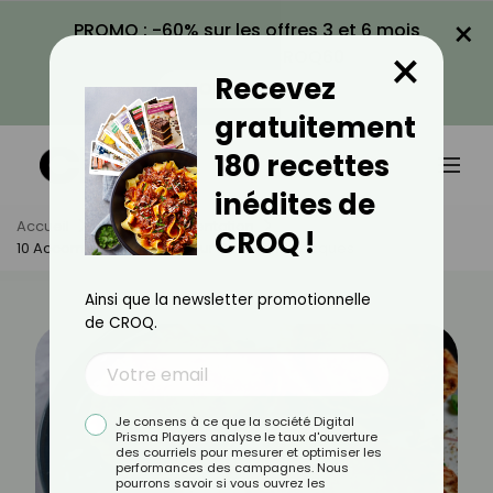
×
PROMO : -60% sur les offres 3 et 6 mois
×
avec le code CROQ60
Recevez
VOIR LA PROMO
gratuitement
180 recettes
inédites de
Accueil
Actus
Alimentation
CROQ !
10 Accompagnements Pour Des Saint-Jacques
Ainsi que la newsletter promotionnelle
de CROQ.
Je consens à ce que la société Digital
Prisma Players analyse le taux d'ouverture
des courriels pour mesurer et optimiser les
performances des campagnes. Nous
pourrons savoir si vous ouvrez les