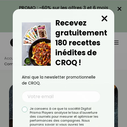
×
PROMO : -60% sur les offres 3 et 6 mois
×
avec le code CROQ60
Recevez
VOIR LA PROMO
gratuitement
180 recettes
inédites de
Accueil
Actus
Alimentation
CROQ !
Comment Bien Manger En Février ?
Ainsi que la newsletter promotionnelle
de CROQ.
Je consens à ce que la société Digital
Prisma Players analyse le taux d'ouverture
des courriels pour mesurer et optimiser les
performances des campagnes. Nous
pourrons savoir si vous ouvrez les