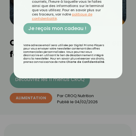
courriels, l'heure à laquelle vous le faites
ainsi que des informations sur le terminal
que vous utilisez. Pour en savoir plus sur
ces traceurs, voir notre
politique de
confidentialité
.
Je reçois mon cadeau !
Comment bien manger en
Votre adresse email sera utilisée par Digital Prisma Players
pour vous envoyer votre newsletter contenant des offres
février ?
commerciales personnalisées. Vous pourrez vous
désinscrire en utilisant le lien de désabonnement intégré
dans la newsletter. Pour en savoir plus et exercer vos droits,
prenez connaissance de notre
Charte de Confidentialité
.
Découvrez les 11 menus CROQ
Par
CROQ Nutrition
ALIMENTATION
Publié le
04/02/2026