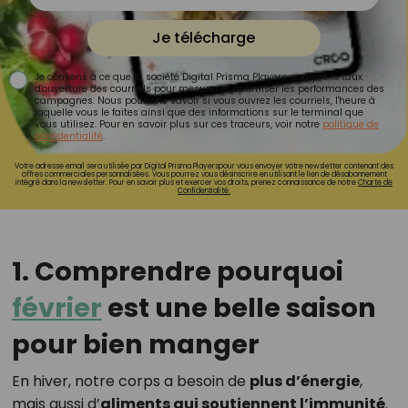
Je télécharge
Je consens à ce que la société Digital Prisma Players analyse le taux
d'ouverture des courriels pour mesurer et optimiser les performances des
campagnes. Nous pourrons savoir si vous ouvrez les courriels, l'heure à
laquelle vous le faites ainsi que des informations sur le terminal que
vous utilisez. Pour en savoir plus sur ces traceurs, voir notre
politique de
confidentialité
.
Votre adresse email sera utilisée par Digital Prisma Playerspour vous envoyer votre newsletter contenant des
offres commerciales personnalisées. Vous pourrez vous désinscrire en utilisant le lien de désabonnement
intégré dans la newsletter. Pour en savoir plus et exercer vos droits, prenez connaissance de notre
Charte de
Confidentialité.
1. Comprendre pourquoi
février
est une belle saison
pour bien manger
En hiver, notre corps a besoin de
plus d’énergie
,
mais aussi d’
aliments qui soutiennent l’immunité
.