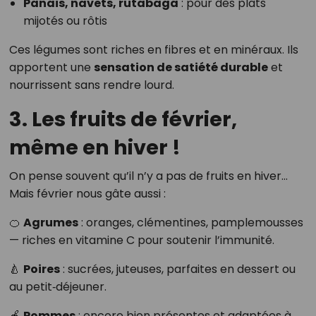
Panais, navets, rutabaga
: pour des plats
mijotés ou rôtis
Ces légumes sont riches en fibres et en minéraux. Ils
apportent une
sensation de satiété durable
et
nourrissent sans rendre lourd.
3. Les fruits de février,
même en hiver !
On pense souvent qu’il n’y a pas de fruits en hiver…
Mais février nous gâte aussi :
🍊
Agrumes
: oranges, clémentines, pamplemousses
— riches en vitamine C pour soutenir l’immunité.
🍐
Poires
: sucrées, juteuses, parfaites en dessert ou
au petit‑déjeuner.
🍎
Pommes
: encore bien présentes et adaptées à