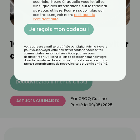
courriels, l'heure à laquelle vous le faites
ainsi que des informations sur le terminal
que vous utilisez. Pour en savoir plus sur
ces traceurs, voir notre
politique de
confidentialité
.
Je reçois mon cadeau !
10 aliments qu’il faut éviter
Votre adresse email sera utilisée par Digital Prisma Players
pour vous envoyer votre newsletter contenant des offres
de faire cuire à l’eau
commerciales personnalisées. Vous pourrez vous
désinscrire en utilisant le lien de désabonnement intégré
dans la newsletter. Pour en savoir plus et exercer vos droits,
prenez connaissance de notre
Charte de Confidentialité
.
Découvrez les 11 menus CROQ
Par
CROQ Cuisine
ASTUCES CULINAIRES
Publié le
09/05/2025