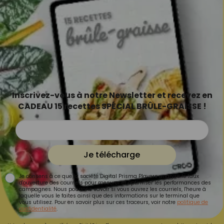
Inscrivez-vous à notre Newsletter et recevez en
CADEAU 15 recettes SPÉCIAL BRÛLE-GRAISSE !
Je télécharge
Je consens à ce que la société Digital Prisma Players analyse le taux
d'ouverture des courriels pour mesurer et optimiser les performances des
campagnes. Nous pourrons savoir si vous ouvrez les courriels, l'heure à
laquelle vous le faites ainsi que des informations sur le terminal que
vous utilisez. Pour en savoir plus sur ces traceurs, voir notre
politique de
confidentialité
.