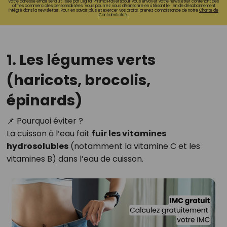
Votre adresse email sera utilisée par Digital Prisma Playerspour vous envoyer votre newsletter contenant des
offres commerciales personnalisées. Vous pourrez vous désinscrire en utilisant le lien de désabonnement
intégré dans la newsletter. Pour en savoir plus et exercer vos droits, prenez connaissance de notre
Charte de
Confidentialité.
1. Les légumes verts
(haricots, brocolis,
épinards)
📌 Pourquoi éviter ?
La cuisson à l’eau fait
fuir les vitamines
hydrosolubles
(notamment la vitamine C et les
vitamines B) dans l’eau de cuisson.