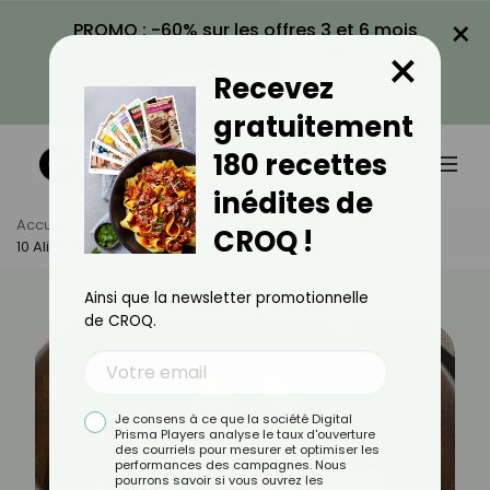
×
PROMO : -60% sur les offres 3 et 6 mois
×
avec le code CROQ60
Recevez
VOIR LA PROMO
gratuitement
180 recettes
inédites de
Accueil
Actus
Astuces Culinaires
CROQ !
10 Aliments Qu’il Faut Éviter De Faire Cuire À L’eau
Ainsi que la newsletter promotionnelle
de CROQ.
Je consens à ce que la société Digital
Prisma Players analyse le taux d'ouverture
des courriels pour mesurer et optimiser les
performances des campagnes. Nous
pourrons savoir si vous ouvrez les