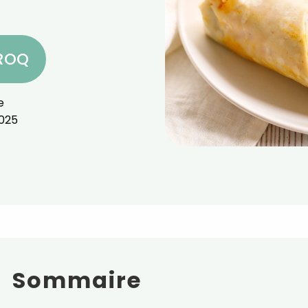
CROQ
e
025
Sommaire