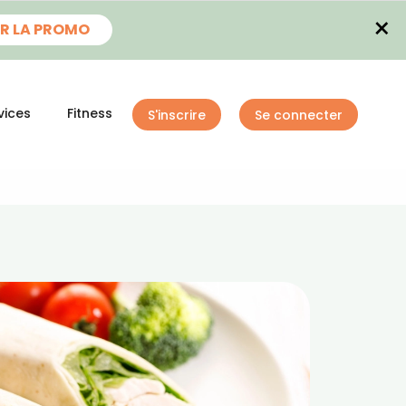
×
R LA PROMO
vices
Fitness
S'inscrire
Se connecter