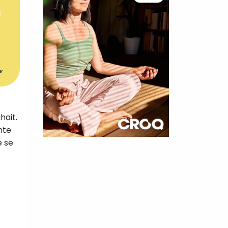
er
hait.
nte
e se
×
t 10
cettes
nnelle de