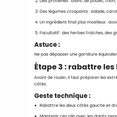
Des protéines : blanc de poulet, thon,
Des légumes croquants : salade, caro
Un ingrédient final plus moelleux : avo
Facultatif : des herbes fraîches, des gr
Astuce :
Ne pas dépasser une garniture équivale
Étape 3 : rabattre le
Avant de rouler, il faut préparer les ext
côtés.
Geste technique :
Rabattre les deux côtés gauche et droi
Maintenir ces plis avec les doigts p