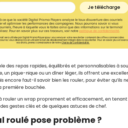
Je télécharge
à ce que la société Digital Prisma Players analyse le taux d'ouverture des courriels
r et optimiser les performances des campagnes. Nous pourrons savoir si vous
ourriels, l'heure à laquelle vous le faites ainsi que des informations sur le terminal
lisez. Pour en savoir plus sur ces traceurs, voir notre
politique de confidentialité
.
ail sera utilisée par Digital Prisma Playerspour vous envoyer votre newsletter contenant des offres commerciales
pourrez vous désinscrire en utilisant le lien de désabonnement intégré dans la newsletter. Pour en savoir plus et exerc
vos droits, prenez connaissance de notre
Charte de Confidentialité.
 des repas rapides, équilibrés et personnalisables à sou
, un pique-nique ou un dîner léger, ils offrent une excelle
 encore faut-il savoir bien les rouler, pour éviter qu’ils n
 la première bouchée.
Recevez gratuitemen
à rouler un wrap proprement et efficacement, en tenant
de nos meilleures re
 des gestes clés et de quelques astuces de chef.
spécial sans cuisine
l roulé pose problème ?
Ainsi que la newsletter promotio