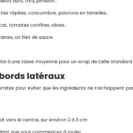
 œufs durs, tofu, jambon…
ttes râpées, concombre, poivrons en lamelles…
cat, tomates confites, olives…
aines, un filet de sauce
nte à une tasse moyenne pour un wrap de taille standard.
s bords latéraux
rémités pour éviter que les ingrédients ne s’échappent par
t vers le centre, sur environ 2 à 3 cm
endant que vous commencez à rouler