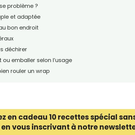
ose problème ?
ouple et adaptée
 au bon endroit
téraux
s déchirer
 ou emballer selon l’usage
ien rouler un wrap
z en cadeau 10 recettes spécial san
 en vous inscrivant à notre newslett