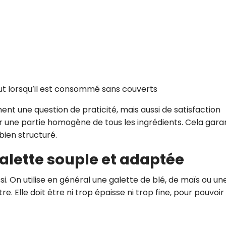
CROQ.
Je consens à ce que la société Digi
Prisma Players analyse le taux d'ou
des courriels pour mesurer et optim
performances des campagnes. No
tout lorsqu’il est consommé sans couverts
pourrons savoir si vous ouvrez les co
l'heure à laquelle vous le faites ains
ent une question de praticité, mais aussi de satisfaction
des informations sur le terminal qu
utilisez. Pour en savoir plus sur ces 
r une partie homogène de tous les ingrédients. Cela garan
voir notre
politique de confidentialit
 bien structuré.
Je reçois mon cadeau !
 galette souple et adaptée
Votre adresse email sera utilisée par Digital Prisma Playe
i. On utilise en général une galette de blé, de maïs ou un
envoyer votre newsletter contenant des offres commercial
personnalisées. Vous pourrez vous désinscrire en utilisan
e. Elle doit être ni trop épaisse ni trop fine, pour pouvoir 
désabonnement intégré dans la newsletter. Pour en savoi
exercer vos droits, prenez connaissance de notre
Charte 
Confidentialité
.