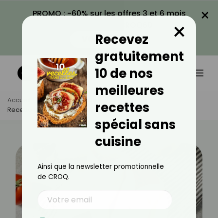
×
PROMO : -60% sur les offres 3 et 6 mois
×
avec le code CROQ60
Recevez
VOIR LA PROMO
gratuitement
10 de nos
meilleures
Accueil
Actus
Recettes
recettes
Recette De Wrap Au Poulet Pané
spécial sans
cuisine
Ainsi que la newsletter promotionnelle
de CROQ.