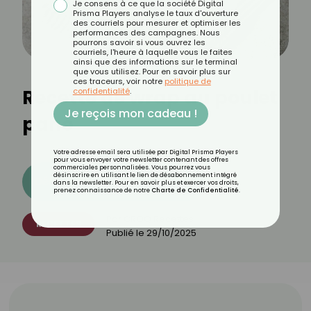
Je consens à ce que la société Digital
Prisma Players analyse le taux d'ouverture
des courriels pour mesurer et optimiser les
performances des campagnes. Nous
pourrons savoir si vous ouvrez les
courriels, l'heure à laquelle vous le faites
ainsi que des informations sur le terminal
que vous utilisez. Pour en savoir plus sur
ces traceurs, voir notre
politique de
Recette de wrap au poulet
confidentialité
.
Je reçois mon cadeau !
pané
Votre adresse email sera utilisée par Digital Prisma Players
pour vous envoyer votre newsletter contenant des offres
commerciales personnalisées. Vous pourrez vous
désinscrire en utilisant le lien de désabonnement intégré
Découvrez les 11 menus CROQ
dans la newsletter. Pour en savoir plus et exercer vos droits,
prenez connaissance de notre
Charte de Confidentialité
.
Par
CROQ Recettes
RECETTES
Publié le
29/10/2025