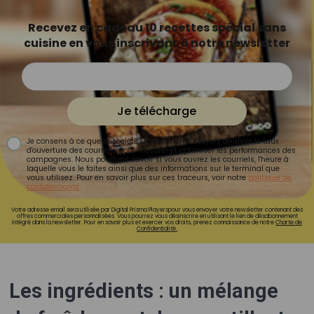
Recevez en cadeau 10 recettes spécial sans
cuisine en vous inscrivant à notre newsletter
Je télécharge
Je consens à ce que la société Digital Prisma Players analyse le taux
d'ouverture des courriels pour mesurer et optimiser les performances des
campagnes. Nous pourrons savoir si vous ouvrez les courriels, l'heure à
laquelle vous le faites ainsi que des informations sur le terminal que
vous utilisez. Pour en savoir plus sur ces traceurs, voir notre
politique de
confidentialité
.
Votre adresse email sera utilisée par Digital Prisma Playerspour vous envoyer votre newsletter contenant des
offres commerciales personnalisées. Vous pourrez vous désinscrire en utilisant le lien de désabonnement
intégré dans la newsletter. Pour en savoir plus et exercer vos droits, prenez connaissance de notre
Charte de
Confidentialité.
Les ingrédients : un mélange