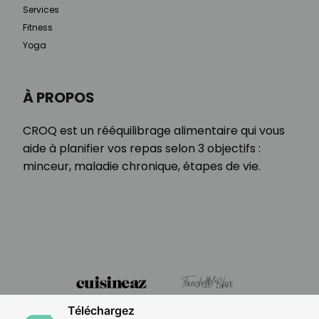
Services
Fitness
Yoga
À PROPOS
CROQ est un rééquilibrage alimentaire qui vous
aide à planifier vos repas selon 3 objectifs :
minceur, maladie chronique, étapes de vie.
Téléchargez