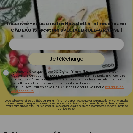
Inscrivez-vous à notre Newsletter et recevez en
CADEAU 15 recettes SPÉCIAL BRÛLE-GRAISSE !
Je télécharge
Je consens à ce que la société Digital Prisma Players analyse le taux
d'ouverture des courriels pour mesurer et optimiser les performances des
campagnes. Nous pourrons savoir si vous ouvrez les courriels, l'heure à
laquelle vous le faites ainsi que des informations sur le terminal que
vous utilisez. Pour en savoir plus sur ces traceurs, voir notre
politique de
confidentialité
.
Votre adresse email sera utilisée par Digital Prisma Playerspour vous envoyer votre newsletter contenant des
offres commerciales personnalisées. Vous pourrez vous désinscrire en utilisant le lien de désabonnement
intégré dans la newsletter. Pour en savoir plus et exercer vos droits, prenez connaissance de notre
Charte de
Confidentialité.