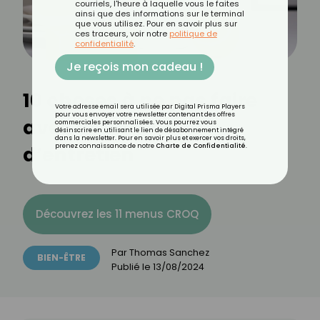
courriels, l'heure à laquelle vous le faites
ainsi que des informations sur le terminal
que vous utilisez. Pour en savoir plus sur
ces traceurs, voir notre
politique de
confidentialité
.
Je reçois mon cadeau !
10 choses à ne pas faire
Votre adresse email sera utilisée par Digital Prisma Players
pour vous envoyer votre newsletter contenant des offres
avec vos produits
commerciales personnalisées. Vous pourrez vous
désinscrire en utilisant le lien de désabonnement intégré
dans la newsletter. Pour en savoir plus et exercer vos droits,
d’entretien
prenez connaissance de notre
Charte de Confidentialité
.
Découvrez les 11 menus CROQ
Par
Thomas Sanchez
BIEN-ÊTRE
Publié le
13/08/2024