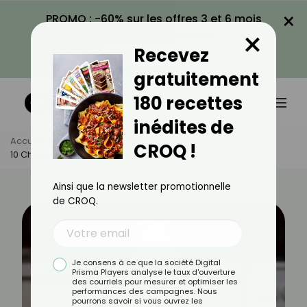
×
PROMO : -60% sur les offres 3 et 6 mois
×
avec le code CROQ60
Recevez
VOIR LA PROMO
gratuitement
180 recettes
inédites de
Accueil
Actus
Bien-Être
CROQ !
10 Choses À Ne Pas Faire Avec Vos Produits D’entretien
Ainsi que la newsletter promotionnelle
de CROQ.
Je consens à ce que la société Digital
Prisma Players analyse le taux d'ouverture
des courriels pour mesurer et optimiser les
performances des campagnes. Nous
pourrons savoir si vous ouvrez les