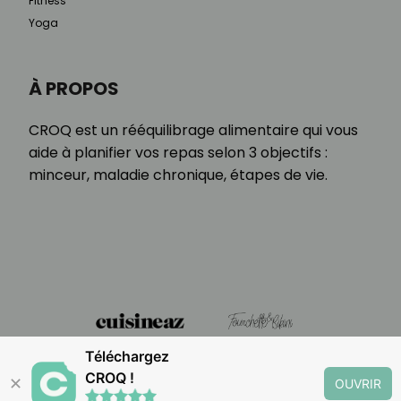
Fitness
Yoga
À PROPOS
CROQ est un rééquilibrage alimentaire qui vous
aide à planifier vos repas selon 3 objectifs :
minceur, maladie chronique, étapes de vie.
Téléchargez
CROQ !
✕
OUVRIR