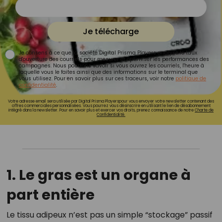
Je télécharge
Je consens à ce que la société Digital Prisma Players analyse le taux
d'ouverture des courriels pour mesurer et optimiser les performances des
campagnes. Nous pourrons savoir si vous ouvrez les courriels, l'heure à
laquelle vous le faites ainsi que des informations sur le terminal que
vous utilisez. Pour en savoir plus sur ces traceurs, voir notre
politique de
confidentialité
.
Votre adresse email sera utilisée par Digital Prisma Playerspour vous envoyer votre newsletter contenant des
offres commerciales personnalisées. Vous pourrez vous désinscrire en utilisant le lien de désabonnement
intégré dans la newsletter. Pour en savoir plus et exercer vos droits, prenez connaissance de notre
Charte de
Confidentialité.
1. Le gras est un organe à
part entière
Le tissu adipeux n’est pas un simple “stockage” passif