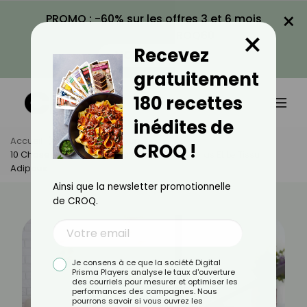
×
PROMO : -60% sur les offres 3 et 6 mois
×
avec le code CROQ60
Recevez
VOIR LA PROMO
gratuitement
180 recettes
inédites de
Accueil
Actus
Minceur
CROQ !
10 Choses Que Vous Ne Savez Pas Sur Le Gras Et Le Tissu
Adipeux
Ainsi que la newsletter promotionnelle
de CROQ.
Je consens à ce que la société Digital
Prisma Players analyse le taux d'ouverture
des courriels pour mesurer et optimiser les
performances des campagnes. Nous
pourrons savoir si vous ouvrez les