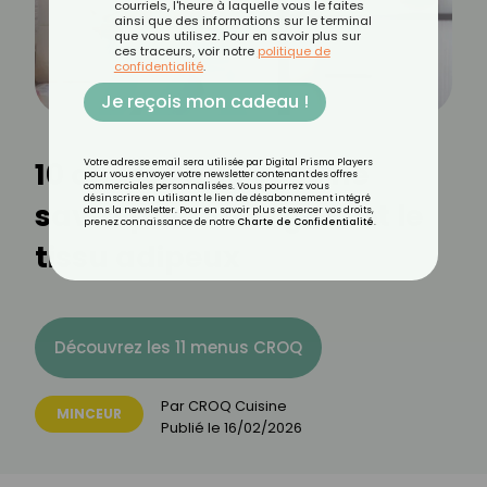
courriels, l'heure à laquelle vous le faites
ainsi que des informations sur le terminal
que vous utilisez. Pour en savoir plus sur
ces traceurs, voir notre
politique de
confidentialité
.
Je reçois mon cadeau !
10 choses que vous ne
Votre adresse email sera utilisée par Digital Prisma Players
pour vous envoyer votre newsletter contenant des offres
commerciales personnalisées. Vous pourrez vous
désinscrire en utilisant le lien de désabonnement intégré
savez pas sur le gras et le
dans la newsletter. Pour en savoir plus et exercer vos droits,
prenez connaissance de notre
Charte de Confidentialité
.
tissu adipeux
Découvrez les 11 menus CROQ
Par
CROQ Cuisine
MINCEUR
Publié le
16/02/2026