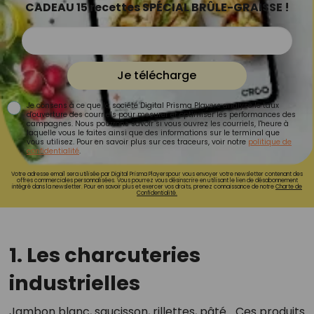
CADEAU 15 recettes SPÉCIAL BRÛLE-GRAISSE !
Je télécharge
Je consens à ce que la société Digital Prisma Players analyse le taux
d'ouverture des courriels pour mesurer et optimiser les performances des
campagnes. Nous pourrons savoir si vous ouvrez les courriels, l'heure à
laquelle vous le faites ainsi que des informations sur le terminal que
vous utilisez. Pour en savoir plus sur ces traceurs, voir notre
politique de
confidentialité
.
Votre adresse email sera utilisée par Digital Prisma Playerspour vous envoyer votre newsletter contenant des
offres commerciales personnalisées. Vous pourrez vous désinscrire en utilisant le lien de désabonnement
intégré dans la newsletter. Pour en savoir plus et exercer vos droits, prenez connaissance de notre
Charte de
Confidentialité.
1. Les charcuteries
industrielles
Jambon blanc, saucisson, rillettes, pâté… Ces produits