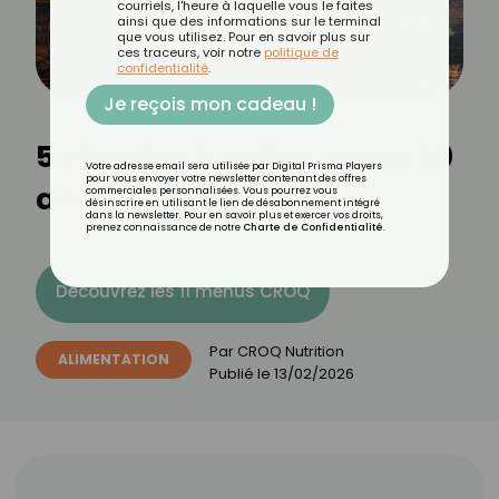
courriels, l'heure à laquelle vous le faites
ainsi que des informations sur le terminal
que vous utilisez. Pour en savoir plus sur
ces traceurs, voir notre
politique de
confidentialité
.
Je reçois mon cadeau !
5 viandes à éviter après 50
Votre adresse email sera utilisée par Digital Prisma Players
pour vous envoyer votre newsletter contenant des offres
ans
commerciales personnalisées. Vous pourrez vous
désinscrire en utilisant le lien de désabonnement intégré
dans la newsletter. Pour en savoir plus et exercer vos droits,
prenez connaissance de notre
Charte de Confidentialité
.
Découvrez les 11 menus CROQ
Par
CROQ Nutrition
ALIMENTATION
Publié le
13/02/2026