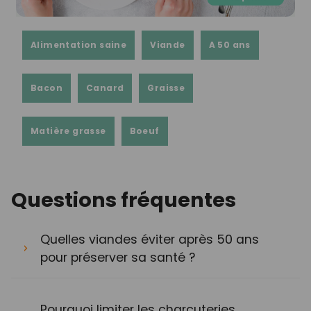
Alimentation saine
Viande
A 50 ans
Bacon
Canard
Graisse
Matière grasse
Boeuf
Questions fréquentes
Quelles viandes éviter après 50 ans
pour préserver sa santé ?
Pourquoi limiter les charcuteries