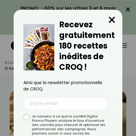
×
PROMO : -60% sur les offres 3 et 6 mois
×
avec le code CROQ60
Recevez
VOIR LA PROMO
gratuitement
180 recettes
inédites de
Accueil
Actus
Recettes
CROQ !
10 Recettes À Savourer Après La Plage
Ainsi que la newsletter promotionnelle
de CROQ.
Je consens à ce que la société Digital
Prisma Players analyse le taux d'ouverture
des courriels pour mesurer et optimiser les
performances des campagnes. Nous
pourrons savoir si vous ouvrez les