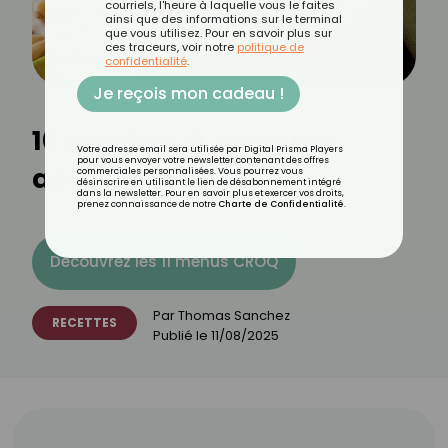
courriels, l'heure à laquelle vous le faites
ainsi que des informations sur le terminal
que vous utilisez. Pour en savoir plus sur
ces traceurs, voir notre
politique de
confidentialité
.
Je reçois mon cadeau !
10 recettes à savourer
Votre adresse email sera utilisée par Digital Prisma Players
pour vous envoyer votre newsletter contenant des offres
après la plage
commerciales personnalisées. Vous pourrez vous
désinscrire en utilisant le lien de désabonnement intégré
dans la newsletter. Pour en savoir plus et exercer vos droits,
prenez connaissance de notre
Charte de Confidentialité
.
Découvrez les 11 menus CROQ
Par
Thomas Sanchez
RECETTES
Publié le
11/08/2025