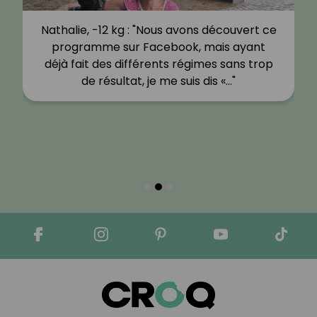
ons découvert ce
Mélina, -12 kg : "J'ai toujours été ro
, mais ayant
dépassé la barre des 80 kg à l'â
égimes sans trop
ans et le poids n'a fait que monte
is dis «…"
C'est lorsque j'ai…"