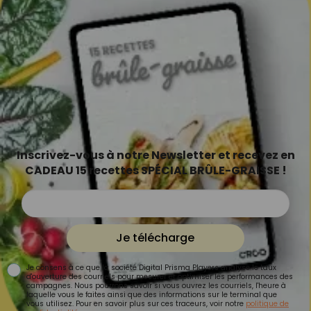
Inscrivez-vous à notre Newsletter et recevez en
CADEAU 15 recettes SPÉCIAL BRÛLE-GRAISSE !
Je télécharge
Je consens à ce que la société Digital Prisma Players analyse le taux
d'ouverture des courriels pour mesurer et optimiser les performances des
campagnes. Nous pourrons savoir si vous ouvrez les courriels, l'heure à
laquelle vous le faites ainsi que des informations sur le terminal que
vous utilisez. Pour en savoir plus sur ces traceurs, voir notre
politique de