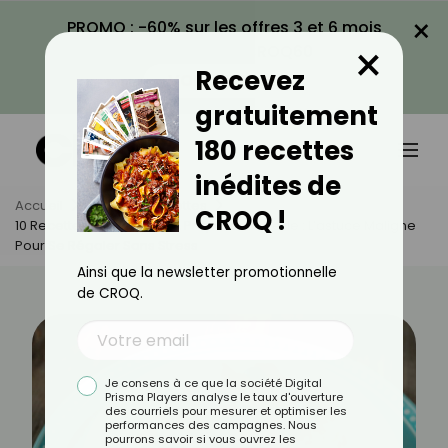
×
PROMO : -60% sur les offres 3 et 6 mois
×
avec le code CROQ60
Recevez
VOIR LA PROMO
gratuitement
180 recettes
inédites de
Accueil
Actus
Recettes
CROQ !
10 Recettes De Desserts À Préparer La Veille : L’astuce Maligne
Pour Se Régaler Sans Stress
Ainsi que la newsletter promotionnelle
de CROQ.
Je consens à ce que la société Digital
Prisma Players analyse le taux d'ouverture
des courriels pour mesurer et optimiser les
performances des campagnes. Nous
pourrons savoir si vous ouvrez les