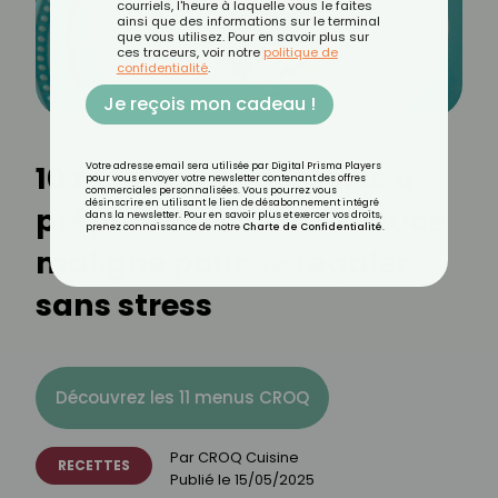
courriels, l'heure à laquelle vous le faites
ainsi que des informations sur le terminal
que vous utilisez. Pour en savoir plus sur
ces traceurs, voir notre
politique de
confidentialité
.
Je reçois mon cadeau !
10 recettes de desserts à
Votre adresse email sera utilisée par Digital Prisma Players
pour vous envoyer votre newsletter contenant des offres
commerciales personnalisées. Vous pourrez vous
désinscrire en utilisant le lien de désabonnement intégré
préparer la veille : l’astuce
dans la newsletter. Pour en savoir plus et exercer vos droits,
prenez connaissance de notre
Charte de Confidentialité
.
maligne pour se régaler
sans stress
Découvrez les 11 menus CROQ
Par
CROQ Cuisine
RECETTES
Publié le
15/05/2025