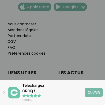
Apple Store
Google Play
Nous contacter
Mentions légales
Partenariats
CGV
FAQ
Préférences cookies
LIENS UTILES
LES ACTUS
Accueil
Actualités
Téléchargez
Programme
Astuces culinaires
CROQ !
✕
OUVRIR
Tarifs
Alimentation
100k+
Témoignages
Bien-être