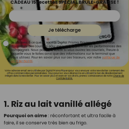
CADEAU 15 recettes SPÉCIAL BRÛLE-GRAISSE !
Je télécharge
Je consens à ce que la société Digital Prisma Players analyse le taux
d'ouverture des courriels pour mesurer et optimiser les performances des
campagnes. Nous pourrons savoir si vous ouvrez les courriels, l'heure à
laquelle vous le faites ainsi que des informations sur le terminal que
vous utilisez. Pour en savoir plus sur ces traceurs, voir notre
politique de
confidentialité
.
Votre adresse email sera utilisée par Digital Prisma Playerspour vous envoyer votre newsletter contenant des
offres commerciales personnalisées. Vous pourrez vous désinscrire en utilisant le lien de désabonnement
intégré dans la newsletter. Pour en savoir plus et exercer vos droits, prenez connaissance de notre
Charte de
Confidentialité.
1. Riz au lait vanillé allégé
Pourquoi on aime
: réconfortant et ultra facile à
faire, il se conserve très bien au frigo.