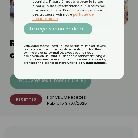
courriels, l'heure à laquelle vous le faites
ainsi que des informations sur le terminal
que vous utilisez. Pour en savoir plus sur
ces traceurs, voir notre
politique de
confidentialité
.
Je reçois mon cadeau !
Recette de mousse au
Votre adresse email sera utilisée par Digital Prisma Players
pour vous envoyer votre newsletter contenant des offres
chocolat au lait de coco
commerciales personnalisées. Vous pourrez vous
désinscrire en utilisant le lien de désabonnement intégré
dans la newsletter. Pour en savoir plus et exercer vos droits,
prenez connaissance de notre
Charte de Confidentialité
.
Découvrez les 11 menus CROQ
Par
CROQ Recettes
RECETTES
Publié le
31/07/2025