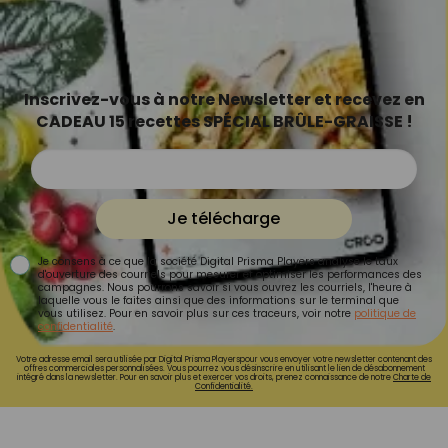
Inscrivez-vous à notre Newsletter et recevez en
CADEAU 15 recettes SPÉCIAL BRÛLE-GRAISSE !
Je télécharge
Je consens à ce que la société Digital Prisma Players analyse le taux
d'ouverture des courriels pour mesurer et optimiser les performances des
campagnes. Nous pourrons savoir si vous ouvrez les courriels, l'heure à
laquelle vous le faites ainsi que des informations sur le terminal que
vous utilisez. Pour en savoir plus sur ces traceurs, voir notre
politique de
confidentialité
.
Votre adresse email sera utilisée par Digital Prisma Playerspour vous envoyer votre newsletter contenant des
offres commerciales personnalisées. Vous pourrez vous désinscrire en utilisant le lien de désabonnement
intégré dans la newsletter. Pour en savoir plus et exercer vos droits, prenez connaissance de notre
Charte de
Confidentialité.