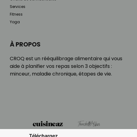
Services
Fitness
Yoga
À PROPOS
CROQ est un rééquilibrage alimentaire qui vous
aide à planifier vos repas selon 3 objectifs :
minceur, maladie chronique, étapes de vie.
Téléchargez