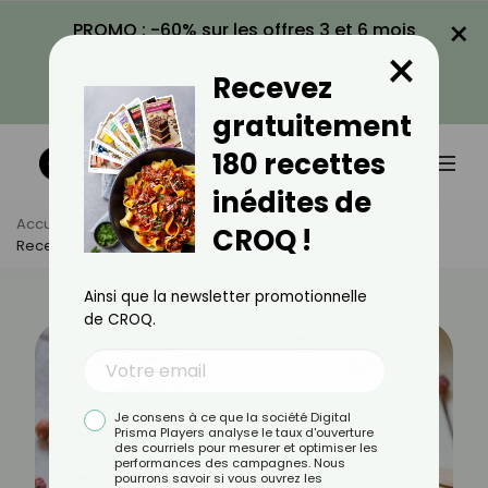
×
PROMO : -60% sur les offres 3 et 6 mois
×
avec le code CROQ60
Recevez
VOIR LA PROMO
gratuitement
180 recettes
inédites de
Accueil
Actus
Recettes
CROQ !
Recette De Mousse Au Chocolat Au Lait De Coco
Ainsi que la newsletter promotionnelle
de CROQ.
Je consens à ce que la société Digital
Prisma Players analyse le taux d'ouverture
des courriels pour mesurer et optimiser les
performances des campagnes. Nous
pourrons savoir si vous ouvrez les