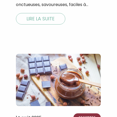
onctueuses, savoureuses, faciles à…
LIRE LA SUITE
Recevez gratuitemen
recettes inédites de
!
Ainsi que la newsletter promotio