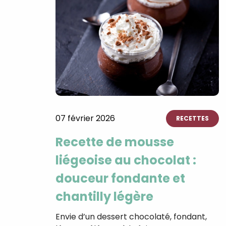
07 février 2026
RECETTES
Recette de mousse
liégeoise au chocolat :
douceur fondante et
chantilly légère
Envie d’un dessert chocolaté, fondant,