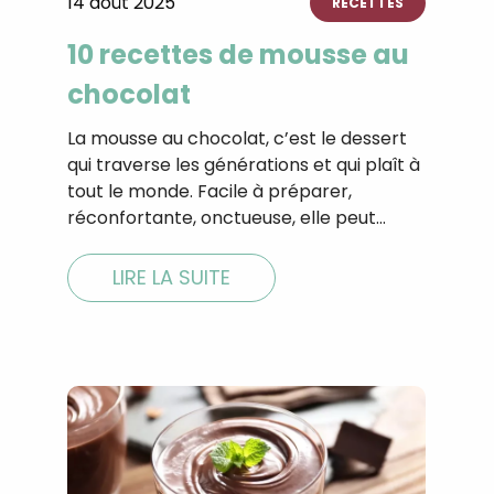
14 août 2025
RECETTES
CROQ.
10 recettes de mousse au
chocolat
Je consens à ce que la société Digi
La mousse au chocolat, c’est le dessert
Prisma Players analyse le taux d'ou
des courriels pour mesurer et optim
qui traverse les générations et qui plaît à
performances des campagnes. No
tout le monde. Facile à préparer,
pourrons savoir si vous ouvrez les co
réconfortante, onctueuse, elle peut…
l'heure à laquelle vous le faites ains
des informations sur le terminal qu
utilisez. Pour en savoir plus sur ces 
LIRE LA SUITE
voir notre
politique de confidentialit
Je reçois mon cadeau !
Votre adresse email sera utilisée par Digital Prisma Playe
envoyer votre newsletter contenant des offres commercial
personnalisées. Vous pourrez vous désinscrire en utilisan
désabonnement intégré dans la newsletter. Pour en savoi
exercer vos droits, prenez connaissance de notre
Charte 
Confidentialité
.