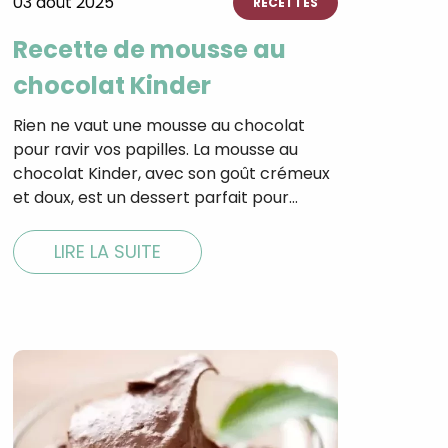
03 août 2025
RECETTES
Recette de mousse au
chocolat Kinder
tal
Rien ne vaut une mousse au chocolat
verture
iser les
pour ravir vos papilles. La mousse au
us
chocolat Kinder, avec son goût crémeux
urriels,
et doux, est un dessert parfait pour…
i que
e vous
traceurs,
LIRE LA SUITE
é
.
rs pour vous
es
t le lien de
r plus et
de