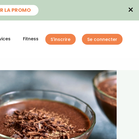
×
R LA PROMO
vices
Fitness
S'inscrire
Se connecter