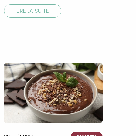
LIRE LA SUITE
×
t 180
 CROQ
nnelle de