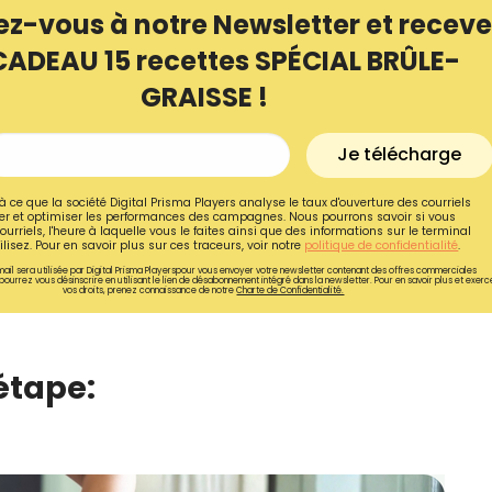
ez-vous à notre Newsletter et receve
CADEAU 15 recettes SPÉCIAL BRÛLE-
GRAISSE !
Je télécharge
à ce que la société Digital Prisma Players analyse le taux d'ouverture des courriels
r et optimiser les performances des campagnes. Nous pourrons savoir si vous
ourriels, l'heure à laquelle vous le faites ainsi que des informations sur le terminal
lisez. Pour en savoir plus sur ces traceurs, voir notre
politique de confidentialité
.
ail sera utilisée par Digital Prisma Playerspour vous envoyer votre newsletter contenant des offres commerciales
pourrez vous désinscrire en utilisant le lien de désabonnement intégré dans la newsletter. Pour en savoir plus et exerc
vos droits, prenez connaissance de notre
Charte de Confidentialité.
étape: