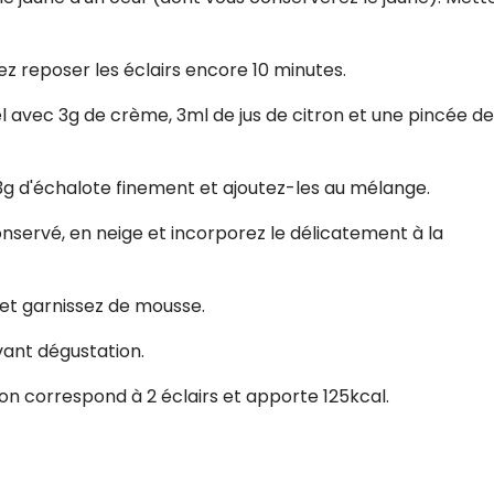
CROQ.
ez reposer les éclairs encore 10 minutes.
 avec 3g de crème, 3ml de jus de citron et une pincée de
Je consens à ce que la société Digi
Prisma Players analyse le taux d'ou
des courriels pour mesurer et optim
performances des campagnes. No
3g d'échalote finement et ajoutez-les au mélange.
pourrons savoir si vous ouvrez les co
l'heure à laquelle vous le faites ains
nservé, en neige et incorporez le délicatement à la
des informations sur le terminal qu
utilisez. Pour en savoir plus sur ces 
voir notre
politique de confidentialit
 et garnissez de mousse.
Je reçois mon cadeau !
vant dégustation.
Votre adresse email sera utilisée par Digital Prisma Playe
on correspond à 2 éclairs et apporte 125kcal.
envoyer votre newsletter contenant des offres commercial
personnalisées. Vous pourrez vous désinscrire en utilisan
désabonnement intégré dans la newsletter. Pour en savoi
exercer vos droits, prenez connaissance de notre
Charte 
Confidentialité
.