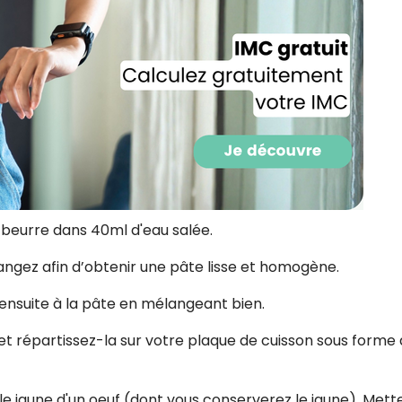
 beurre dans 40ml d'eau salée.
langez afin d’obtenir une pâte lisse et homogène.
Recevez gratuitemen
e ensuite à la pâte en mélangeant bien.
recettes inédites de
et répartissez-la sur votre plaque de cuisson sous forme
!
Ainsi que la newsletter promotio
le jaune d'un oeuf (dont vous conserverez le jaune). Mett