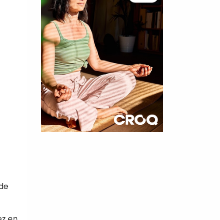
×
t 180
 CROQ
 de
nnelle de
ez en