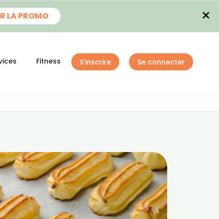
×
R LA PROMO
vices
Fitness
S'inscrire
Se connecter