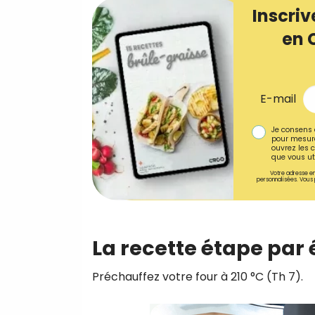
Inscriv
en 
E-mail
Je consens 
pour mesure
ouvrez les c
que vous uti
Votre adresse em
personnalisées. Vous 
La recette étape par 
Préchauffez votre four à 210 °C (Th 7).