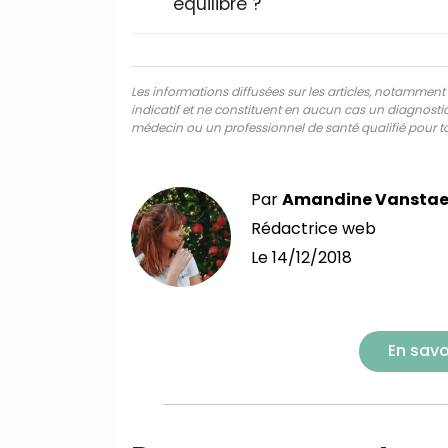
équilibré ?
Les informations diffusées sur les articles, notamment ce
indicatif et ne constituent en aucun cas un diagnostic,
médecin ou un professionnel de santé qualifié pour to
Par
Amandine Vanstae
Rédactrice web
Le
14/12/2018
En savo