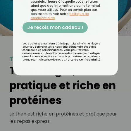
courriels, l'heure à laquelle vous le faites
ainsi que des informations sur le terminal
que vous utilisez. Pour en savoir plus sur
ces traceurs, voir notre
politique de
confidentialité
.
Je reçois mon cadeau !
Votre adresse email sera utilisée par Digital Prisma Players
pour vous envoyer votre newsletter contenant des offres
commerciales personnalisées. Vous pourrez vous
désinscrire en utilisant le lien de désabonnement intégré
Thon
dans la newsletter. Pour en savoir plus et exercer vos droits,
prenez connaissance de notre
Charte de Confidentialité
.
Thon : léger,
pratique et riche en
protéines
Le thon est riche en protéines et pratique pour
les repas express.