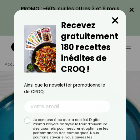
×
PROMO : -60% sur les offres 3 et 6 mois
×
avec le code CROQ60
Recevez
VOIR LA PROMO
gratuitement
180 recettes
inédites de
Accueil
Tag
Thon
CROQ !
Ainsi que la newsletter promotionnelle
de CROQ.
Je consens à ce que la société Digital
Prisma Players analyse le taux d'ouverture
des courriels pour mesurer et optimiser les
performances des campagnes. Nous
pourrons savoir si vous ouvrez les