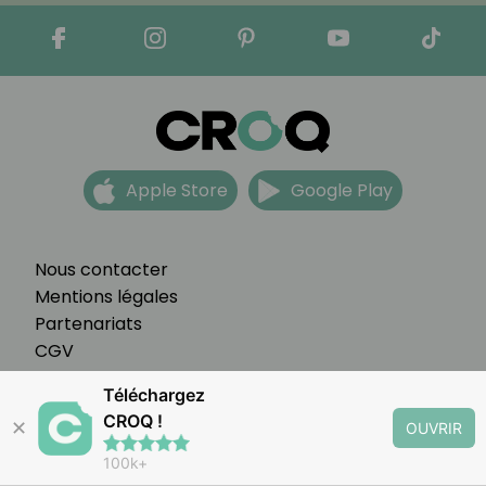
Apple Store
Google Play
Nous contacter
Mentions légales
Partenariats
CGV
FAQ
Téléchargez
Préférences cookies
CROQ !
✕
OUVRIR
100k+