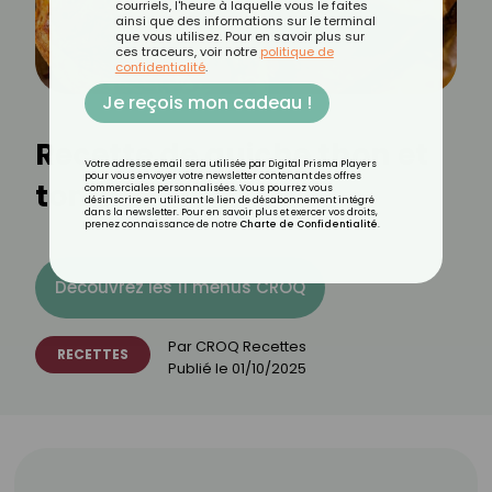
courriels, l'heure à laquelle vous le faites
ainsi que des informations sur le terminal
que vous utilisez. Pour en savoir plus sur
ces traceurs, voir notre
politique de
confidentialité
.
Je reçois mon cadeau !
Recette de quiche thon et
Votre adresse email sera utilisée par Digital Prisma Players
pour vous envoyer votre newsletter contenant des offres
tomate
commerciales personnalisées. Vous pourrez vous
désinscrire en utilisant le lien de désabonnement intégré
dans la newsletter. Pour en savoir plus et exercer vos droits,
prenez connaissance de notre
Charte de Confidentialité
.
Découvrez les 11 menus CROQ
Par
CROQ Recettes
RECETTES
Publié le
01/10/2025