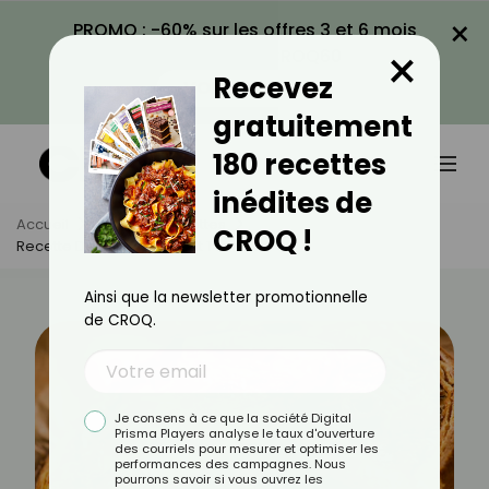
×
PROMO : -60% sur les offres 3 et 6 mois
×
avec le code CROQ60
Recevez
VOIR LA PROMO
gratuitement
180 recettes
inédites de
Accueil
Actus
Recettes
CROQ !
Recette De Quiche Thon Et Tomate
Ainsi que la newsletter promotionnelle
de CROQ.
Je consens à ce que la société Digital
Prisma Players analyse le taux d'ouverture
des courriels pour mesurer et optimiser les
performances des campagnes. Nous
pourrons savoir si vous ouvrez les