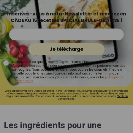
Inscrivez-vous à notre Newsletter et recevez en
CADEAU 15 recettes SPÉCIAL BRÛLE-GRAISSE !
Je télécharge
Je consens à ce que la société Digital Prisma Players analyse le taux
d'ouverture des courriels pour mesurer et optimiser les performances des
campagnes. Nous pourrons savoir si vous ouvrez les courriels, l'heure à
laquelle vous le faites ainsi que des informations sur le terminal que
vous utilisez. Pour en savoir plus sur ces traceurs, voir notre
politique de
confidentialité
.
Votre adresse email sera utilisée par Digital Prisma Playerspour vous envoyer votre newsletter contenant des
offres commerciales personnalisées. Vous pourrez vous désinscrire en utilisant le lien de désabonnement
intégré dans la newsletter. Pour en savoir plus et exercer vos droits, prenez connaissance de notre
Charte de
Confidentialité.
Les ingrédients pour une