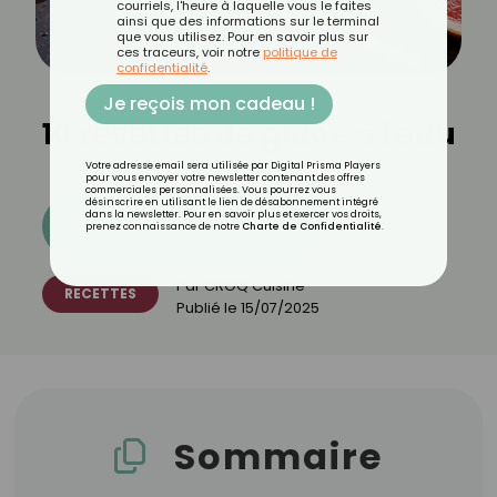
courriels, l'heure à laquelle vous le faites
ainsi que des informations sur le terminal
que vous utilisez. Pour en savoir plus sur
ces traceurs, voir notre
politique de
confidentialité
.
Je reçois mon cadeau !
10 recettes de glace à l'eau
Votre adresse email sera utilisée par Digital Prisma Players
pour vous envoyer votre newsletter contenant des offres
commerciales personnalisées. Vous pourrez vous
désinscrire en utilisant le lien de désabonnement intégré
dans la newsletter. Pour en savoir plus et exercer vos droits,
Découvrez les 11 menus CROQ
prenez connaissance de notre
Charte de Confidentialité
.
Par
CROQ Cuisine
RECETTES
Publié le
15/07/2025
Sommaire