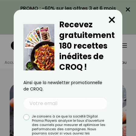
×
PROMO : -60% sur les offres 3 et 6 mois
×
avec le code CROQ60
Recevez
VOIR LA PROMO
gratuitement
180 recettes
inédites de
Accueil
Actus
Recettes
10 Recettes De Glace À L'eau
CROQ !
Ainsi que la newsletter promotionnelle
de CROQ.
Je consens à ce que la société Digital
Prisma Players analyse le taux d'ouverture
des courriels pour mesurer et optimiser les
performances des campagnes. Nous
pourrons savoir si vous ouvrez les