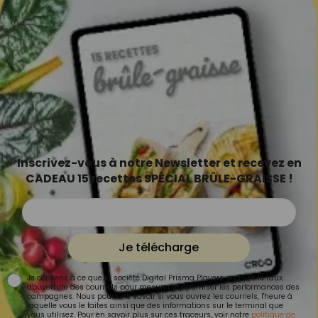
Inscrivez-vous à notre Newsletter et recevez en
CADEAU 15 recettes SPÉCIAL BRÛLE-GRAISSE !
Je télécharge
Je consens à ce que la société Digital Prisma Players analyse le taux
d'ouverture des courriels pour mesurer et optimiser les performances des
campagnes. Nous pourrons savoir si vous ouvrez les courriels, l'heure à
laquelle vous le faites ainsi que des informations sur le terminal que
vous utilisez. Pour en savoir plus sur ces traceurs, voir notre
politique de