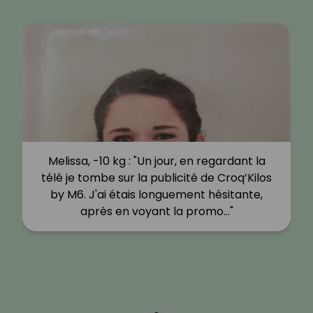
Lucile, -11 kg : "Les kilos pris depuis plusieurs
années associés à ceux pris pendant le
confinement ont fait que je me suis
décidée à faire quelque…"