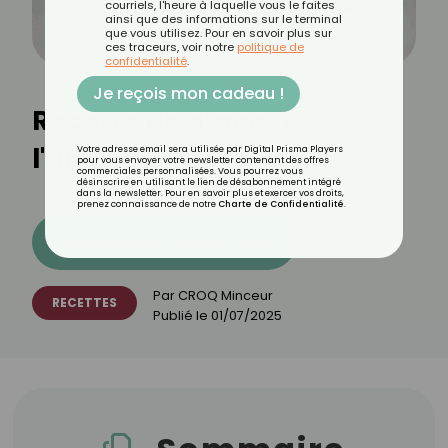
courriels, l'heure à laquelle vous le faites
ainsi que des informations sur le terminal
que vous utilisez. Pour en savoir plus sur
ces traceurs, voir notre
politique de
confidentialité
.
Je reçois mon cadeau !
Recette de glace à
l'ananas
Votre adresse email sera utilisée par Digital Prisma Players
pour vous envoyer votre newsletter contenant des offres
commerciales personnalisées. Vous pourrez vous
désinscrire en utilisant le lien de désabonnement intégré
dans la newsletter. Pour en savoir plus et exercer vos droits,
prenez connaissance de notre
Charte de Confidentialité
.
Découvrez les 11 menus CROQ
Par
CROQ Minceur
RECETTES
Publié le
01/07/2025