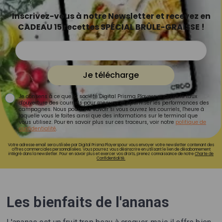
Inscrivez-vous à notre Newsletter et recevez en
CADEAU 15 recettes SPÉCIAL BRÛLE-GRAISSE !
Je télécharge
Je consens à ce que la société Digital Prisma Players analyse le taux
d'ouverture des courriels pour mesurer et optimiser les performances des
campagnes. Nous pourrons savoir si vous ouvrez les courriels, l'heure à
laquelle vous le faites ainsi que des informations sur le terminal que
vous utilisez. Pour en savoir plus sur ces traceurs, voir notre
politique de
confidentialité
.
Votre adresse email sera utilisée par Digital Prisma Playerspour vous envoyer votre newsletter contenant des
offres commerciales personnalisées. Vous pourrez vous désinscrire en utilisant le lien de désabonnement
intégré dans la newsletter. Pour en savoir plus et exercer vos droits, prenez connaissance de notre
Charte de
Confidentialité.
Les bienfaits de l'ananas