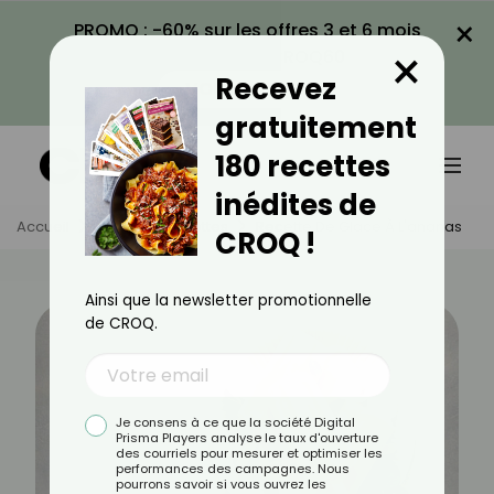
×
PROMO : -60% sur les offres 3 et 6 mois
×
avec le code CROQ60
Recevez
VOIR LA PROMO
gratuitement
180 recettes
inédites de
Accueil
Actus
Recettes
Recette De Glace À L'ananas
CROQ !
Ainsi que la newsletter promotionnelle
de CROQ.
Je consens à ce que la société Digital
Prisma Players analyse le taux d'ouverture
des courriels pour mesurer et optimiser les
performances des campagnes. Nous
pourrons savoir si vous ouvrez les