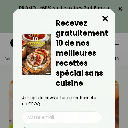
×
PROMO : -60% sur les offres 3 et 6 mois
×
avec le code CROQ60
Recevez
VOIR LA PROMO
gratuitement
10 de nos
meilleures
Accueil
Actus
Recettes
10 Recettes De Soupes D’été
recettes
spécial sans
cuisine
Ainsi que la newsletter promotionnelle
de CROQ.