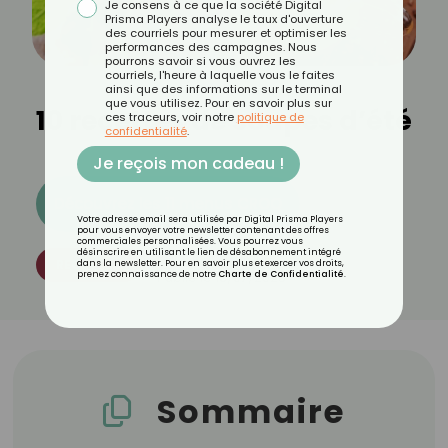
Je consens à ce que la société Digital
Prisma Players analyse le taux d'ouverture
des courriels pour mesurer et optimiser les
performances des campagnes. Nous
pourrons savoir si vous ouvrez les
courriels, l'heure à laquelle vous le faites
ainsi que des informations sur le terminal
que vous utilisez. Pour en savoir plus sur
10 recettes de soupes d’été
ces traceurs, voir notre
politique de
confidentialité
.
Je reçois mon cadeau !
Découvrez les 11 menus CROQ
Votre adresse email sera utilisée par Digital Prisma Players
pour vous envoyer votre newsletter contenant des offres
commerciales personnalisées. Vous pourrez vous
désinscrire en utilisant le lien de désabonnement intégré
Par
CROQ Cuisine
RECETTES
dans la newsletter. Pour en savoir plus et exercer vos droits,
prenez connaissance de notre
Charte de Confidentialité
.
Publié le
16/07/2025
Sommaire