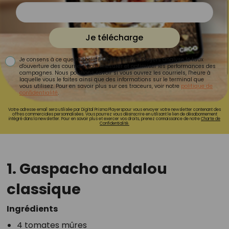
Je télécharge
Je consens à ce que la société Digital Prisma Players analyse le taux
d'ouverture des courriels pour mesurer et optimiser les performances des
campagnes. Nous pourrons savoir si vous ouvrez les courriels, l'heure à
laquelle vous le faites ainsi que des informations sur le terminal que
vous utilisez. Pour en savoir plus sur ces traceurs, voir notre
politique de
confidentialité
.
Votre adresse email sera utilisée par Digital Prisma Playerspour vous envoyer votre newsletter contenant des
offres commerciales personnalisées. Vous pourrez vous désinscrire en utilisant le lien de désabonnement
intégré dans la newsletter. Pour en savoir plus et exercer vos droits, prenez connaissance de notre
Charte de
Confidentialité.
1. Gaspacho andalou
classique
Ingrédients
4 tomates mûres