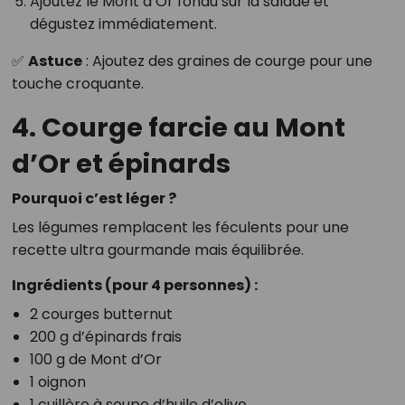
Ajoutez le Mont d’Or fondu sur la salade et
dégustez immédiatement.
✅
Astuce
: Ajoutez des graines de courge pour une
touche croquante.
4. Courge farcie au Mont
d’Or et épinards
Pourquoi c’est léger ?
Les légumes remplacent les féculents pour une
recette ultra gourmande mais équilibrée.
Ingrédients (pour 4 personnes) :
2 courges butternut
200 g d’épinards frais
100 g de Mont d’Or
1 oignon
1 cuillère à soupe d’huile d’olive