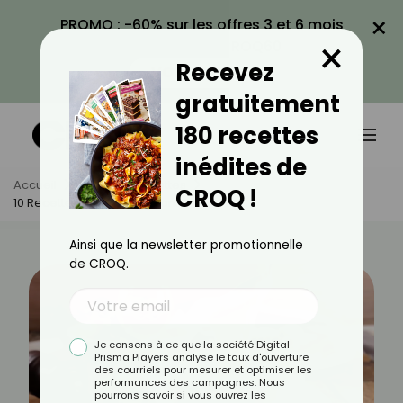
×
PROMO : -60% sur les offres 3 et 6 mois
×
avec le code CROQ60
Recevez
VOIR LA PROMO
gratuitement
180 recettes
inédites de
Accueil
Actus
Recettes
CROQ !
10 Recettes Légères Au Mont D’Or
Ainsi que la newsletter promotionnelle
de CROQ.
Je consens à ce que la société Digital
Prisma Players analyse le taux d'ouverture
des courriels pour mesurer et optimiser les
performances des campagnes. Nous
pourrons savoir si vous ouvrez les