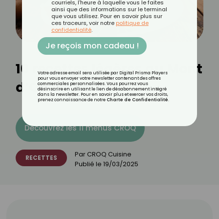
courriels, l'heure à laquelle vous le faites
ainsi que des informations sur le terminal
que vous utilisez. Pour en savoir plus sur
ces traceurs, voir notre
politique de
confidentialité
.
Je reçois mon cadeau !
10 recettes légères au Mont
Votre adresse email sera utilisée par Digital Prisma Players
pour vous envoyer votre newsletter contenant des offres
d’Or
commerciales personnalisées. Vous pourrez vous
désinscrire en utilisant le lien de désabonnement intégré
dans la newsletter. Pour en savoir plus et exercer vos droits,
prenez connaissance de notre
Charte de Confidentialité
.
Découvrez les 11 menus CROQ
Par
CROQ Cuisine
RECETTES
Publié le
19/03/2025