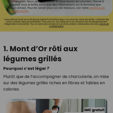
campagnes. Nous pourrons savoir si vous ouvrez les courriels, l'heure à
laquelle vous le faites ainsi que des informations sur le terminal que
vous utilisez. Pour en savoir plus sur ces traceurs, voir notre
politique de
confidentialité
.
Votre adresse email sera utilisée par Digital Prisma Playerspour vous envoyer votre newsletter contenant des
offres commerciales personnalisées. Vous pourrez vous désinscrire en utilisant le lien de désabonnement
intégré dans la newsletter. Pour en savoir plus et exercer vos droits, prenez connaissance de notre
Charte de
Confidentialité.
1. Mont d’Or rôti aux
légumes grillés
Pourquoi c’est léger ?
Plutôt que de l’accompagner de charcuterie, on mise
sur des légumes grillés riches en fibres et faibles en
calories.