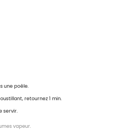
ns une poêle.
roustillant, retournez 1 min.
 servir.
gumes vapeur.