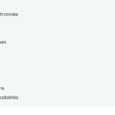
citronnée
mes
s
re
sibilités