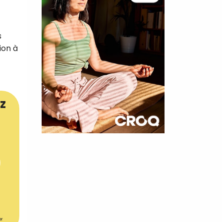
s
ion à
z
×
t 180
 CROQ
nnelle de
er