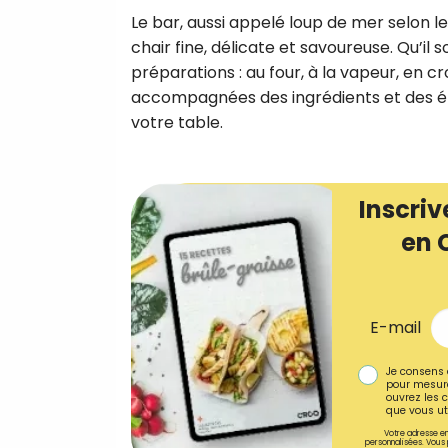
Le bar, aussi appelé loup de mer selon le
chair fine, délicate et savoureuse. Qu’il
préparations : au four, à la vapeur, en cro
accompagnées des ingrédients et des ét
votre table.
Inscriv
en 
E-mail
Je consens 
pour mesure
ouvrez les c
que vous uti
Votre adresse em
personnalisées. Vous 