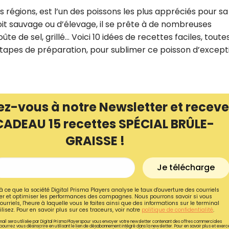
s régions, est l’un des poissons les plus appréciés pour sa
 soit sauvage ou d’élevage, il se prête à de nombreuses
ûte de sel, grillé… Voici 10 idées de recettes faciles, toute
apes de préparation, pour sublimer ce poisson d’except
ez-vous à notre Newsletter et receve
CADEAU 15 recettes SPÉCIAL BRÛLE-
GRAISSE !
Recevez gratuitemen
Je télécharge
recettes inédites de
à ce que la société Digital Prisma Players analyse le taux d'ouverture des courriels
r et optimiser les performances des campagnes. Nous pourrons savoir si vous
!
ourriels, l'heure à laquelle vous le faites ainsi que des informations sur le terminal
lisez. Pour en savoir plus sur ces traceurs, voir notre
politique de confidentialité
.
ail sera utilisée par Digital Prisma Playerspour vous envoyer votre newsletter contenant des offres commerciales
Ainsi que la newsletter promotio
pourrez vous désinscrire en utilisant le lien de désabonnement intégré dans la newsletter. Pour en savoir plus et exerc