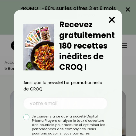
×
PROMO : -60% sur les offres 3 et 6 mois
×
avec le code CROQ60
Recevez
VOIR LA PROMO
gratuitement
180 recettes
inédites de
Accueil
Actus
Alimentation
CROQ !
5 Bonnes Raisons De Manger Des Quetsches
Ainsi que la newsletter promotionnelle
de CROQ.
Je consens à ce que la société Digital
Prisma Players analyse le taux d'ouverture
des courriels pour mesurer et optimiser les
performances des campagnes. Nous
pourrons savoir si vous ouvrez les