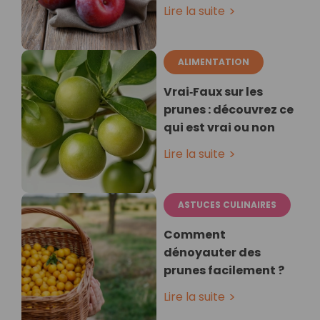
Lire la suite
ALIMENTATION
Vrai‑Faux sur les
prunes : découvrez ce
qui est vrai ou non
Lire la suite
ASTUCES CULINAIRES
Comment
dénoyauter des
prunes facilement ?
Lire la suite