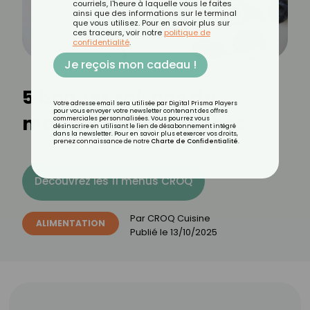
courriels, l'heure à laquelle vous le faites
ainsi que des informations sur le terminal
que vous utilisez. Pour en savoir plus sur
ces traceurs, voir notre
politique de
confidentialité
.
Je reçois mon cadeau !
5 bonnes raisons de
Votre adresse email sera utilisée par Digital Prisma Players
pour vous envoyer votre newsletter contenant des offres
manger des quetsches
commerciales personnalisées. Vous pourrez vous
désinscrire en utilisant le lien de désabonnement intégré
dans la newsletter. Pour en savoir plus et exercer vos droits,
prenez connaissance de notre
Charte de Confidentialité
.
Découvrez les 11 menus CROQ
Par
CROQ Cuisine
ALIMENTATION
Publié le
13/10/2025