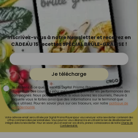
Inscrivez-vous à notre Newsletter et recevez en
CADEAU 15 recettes SPÉCIAL BRÛLE-GRAISSE !
Je télécharge
Je consens à ce que la société Digital Prisma Players analyse le taux
d'ouverture des courriels pour mesurer et optimiser les performances des
campagnes. Nous pourrons savoir si vous ouvrez les courriels, l'heure à
laquelle vous le faites ainsi que des informations sur le terminal que
vous utilisez. Pour en savoir plus sur ces traceurs, voir notre
politique de
confidentialité
.
Votre adresse email sera utilisée par Digital Prisma Playerspour vous envoyer votre newsletter contenant des
offres commerciales personnalisées. Vous pourrez vous désinscrire en utilisant le lien de désabonnement
intégré dans la newsletter. Pour en savoir plus et exercer vos droits, prenez connaissance de notre
Charte de
Confidentialité.