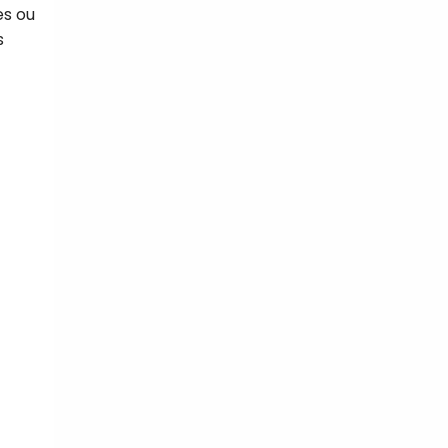
es ou
s