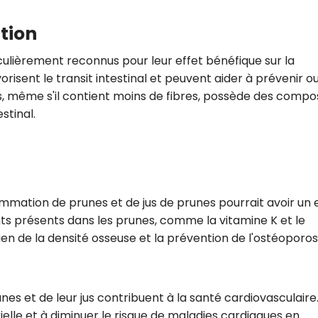
CROQ.
tion
iculièrement reconnus pour leur effet bénéfique sur la
vorisent le transit intestinal et peuvent aider à prévenir o
Je consens à ce que la société Digi
Prisma Players analyse le taux d'ou
es, même s'il contient moins de fibres, possède des comp
des courriels pour mesurer et optim
stinal.
performances des campagnes. No
pourrons savoir si vous ouvrez les co
l'heure à laquelle vous le faites ains
des informations sur le terminal qu
utilisez. Pour en savoir plus sur ces 
voir notre
politique de confidentialit
mation de prunes et de jus de prunes pourrait avoir un 
Je reçois mon cadeau !
ents présents dans les prunes, comme la vitamine K et le
ien de la densité osseuse et la prévention de l'ostéoporos
Votre adresse email sera utilisée par Digital Prisma Playe
envoyer votre newsletter contenant des offres commercial
personnalisées. Vous pourrez vous désinscrire en utilisan
désabonnement intégré dans la newsletter. Pour en savoi
exercer vos droits, prenez connaissance de notre
Charte 
Confidentialité
.
es et de leur jus contribuent à la santé cardiovasculaire. 
ielle et à diminuer le risque de maladies cardiaques en