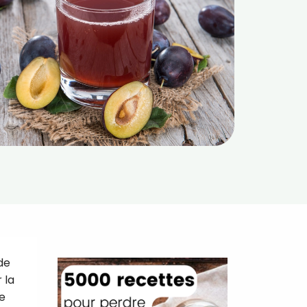
de
 la
de