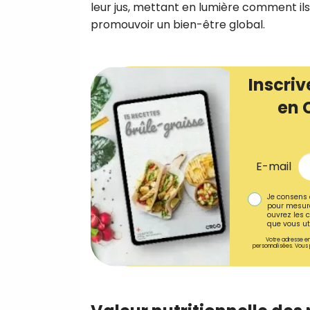
leur jus, mettant en lumière comment ils
promouvoir un bien-être global.
Inscriv
en 
E-mail
Je consens 
pour mesure
ouvrez les c
que vous uti
Votre adresse em
personnalisées. Vous 