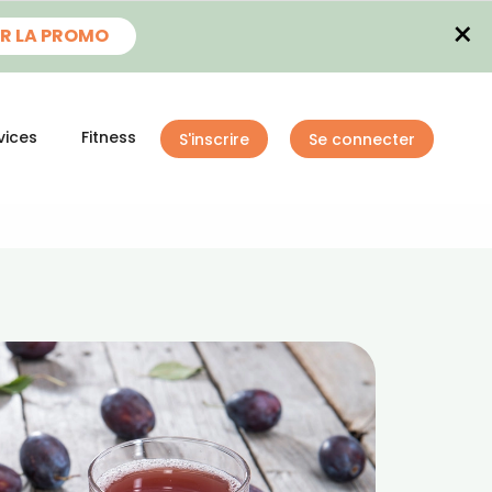
×
R LA PROMO
vices
Fitness
S'inscrire
Se connecter