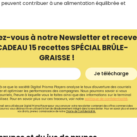
 peuvent contribuer à une alimentation équilibrée et
ez-vous à notre Newsletter et receve
CADEAU 15 recettes SPÉCIAL BRÛLE-
GRAISSE !
Je télécharge
à ce que la société Digital Prisma Players analyse le taux d'ouverture des courriels
r et optimiser les performances des campagnes. Nous pourrons savoir si vous
ourriels, l'heure à laquelle vous le faites ainsi que des informations sur le terminal
lisez. Pour en savoir plus sur ces traceurs, voir notre
politique de confidentialité
.
ail sera utilisée par Digital Prisma Playerspour vous envoyer votre newsletter contenant des offres commerciales
pourrez vous désinscrire en utilisant le lien de désabonnement intégré dans la newsletter. Pour en savoir plus et exerc
vos droits, prenez connaissance de notre
Charte de Confidentialité.