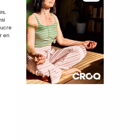
es,
nsi
sucre
r en
×
t 180
 CROQ
nnelle de