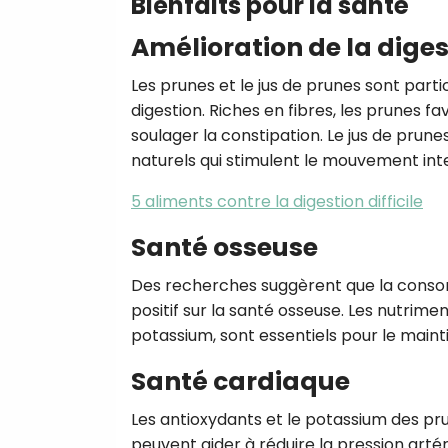
Bienfaits pour la santé
Amélioration de la diges
Les prunes et le jus de prunes sont part
digestion. Riches en fibres, les prunes fa
soulager la constipation. Le jus de prun
naturels qui stimulent le mouvement inte
5 aliments contre la digestion difficile
Santé osseuse
Des recherches suggèrent que la consom
positif sur la santé osseuse. Les nutrim
potassium, sont essentiels pour le maint
Santé cardiaque
Les antioxydants et le potassium des prun
peuvent aider à réduire la pression artér