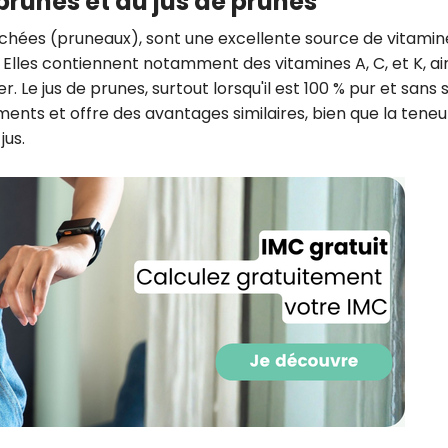
prunes et du jus de prunes
séchées (pruneaux), sont une excellente source de vitamin
. Elles contiennent notamment des vitamines A, C, et K, ai
 Le jus de prunes, surtout lorsqu'il est 100 % pur et sans 
ments et offre des avantages similaires, bien que la teneu
jus.
Recevez gratuitemen
recettes inédites de
!
Ainsi que la newsletter promotio