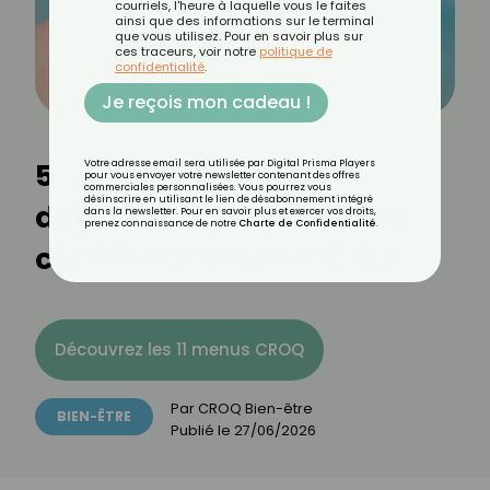
courriels, l'heure à laquelle vous le faites
ainsi que des informations sur le terminal
que vous utilisez. Pour en savoir plus sur
ces traceurs, voir notre
politique de
confidentialité
.
Je reçois mon cadeau !
5 conseils de
Votre adresse email sera utilisée par Digital Prisma Players
pour vous envoyer votre newsletter contenant des offres
commerciales personnalisées. Vous pourrez vous
désinscrire en utilisant le lien de désabonnement intégré
dermatologue pour bien
dans la newsletter. Pour en savoir plus et exercer vos droits,
prenez connaissance de notre
Charte de Confidentialité
.
choisir sa crème solaire
Découvrez les 11 menus CROQ
Par
CROQ Bien-être
BIEN-ÊTRE
Publié le
27/06/2026