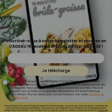
Inscrivez-vous à notre Newsletter et recevez en
CADEAU 15 recettes SPÉCIAL BRÛLE-GRAISSE !
Je télécharge
Je consens à ce que la société Digital Prisma Players analyse le taux
d'ouverture des courriels pour mesurer et optimiser les performances des
campagnes. Nous pourrons savoir si vous ouvrez les courriels, l'heure à
laquelle vous le faites ainsi que des informations sur le terminal que
vous utilisez. Pour en savoir plus sur ces traceurs, voir notre
politique de
confidentialité
.
Votre adresse email sera utilisée par Digital Prisma Playerspour vous envoyer votre newsletter contenant des
offres commerciales personnalisées. Vous pourrez vous désinscrire en utilisant le lien de désabonnement
intégré dans la newsletter. Pour en savoir plus et exercer vos droits, prenez connaissance de notre
Charte de