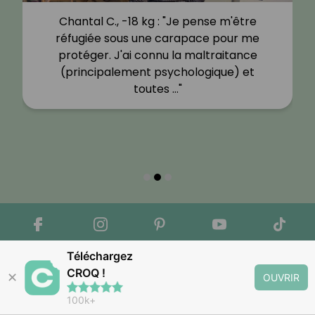
Chantal C., -18 kg : "Je pense m'être
réfugiée sous une carapace pour me
protéger. J'ai connu la maltraitance
(principalement psychologique) et
toutes …"
Téléchargez
CROQ !
✕
OUVRIR
100k+