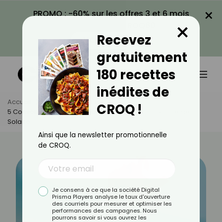
×
PROMO : -60% sur les offres 3 et 6 mois
×
avec le code CROQ60
Recevez
VOIR LA PROMO
gratuitement
180 recettes
inédites de
Accueil
Actus
Bien-Être
CROQ !
5 Conseils De Dermatologue Pour Bien Choisir Sa Crème
Solaire
Ainsi que la newsletter promotionnelle
de CROQ.
Je consens à ce que la société Digital
Prisma Players analyse le taux d'ouverture
des courriels pour mesurer et optimiser les
performances des campagnes. Nous
pourrons savoir si vous ouvrez les