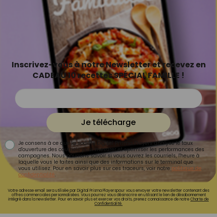
Inscrivez-vous à notre Newsletter et recevez en
CADEAU 10 recettes SPÉCIAL FAMILLE !
Je télécharge
Je consens à ce que la société Digital Prisma Players analyse le taux
d'ouverture des courriels pour mesurer et optimiser les performances des
campagnes. Nous pourrons savoir si vous ouvrez les courriels, l'heure à
laquelle vous le faites ainsi que des informations sur le terminal que
vous utilisez. Pour en savoir plus sur ces traceurs, voir notre
politique de
confidentialité
.
Votre adresse email sera utilisée par Digital Prisma Playerspour vous envoyer votre newsletter contenant des
offres commerciales personnalisées. Vous pourrez vous désinscrire en utilisant le lien de désabonnement
intégré dans la newsletter. Pour en savoir plus et exercer vos droits, prenez connaissance de notre
Charte de
Confidentialité.