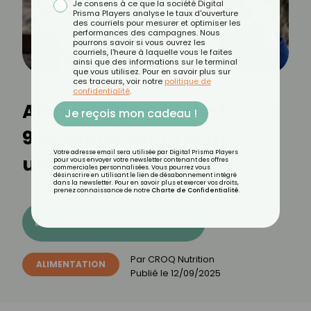
Je consens à ce que la société Digital
Prisma Players analyse le taux d'ouverture
des courriels pour mesurer et optimiser les
performances des campagnes. Nous
pourrons savoir si vous ouvrez les
courriels, l'heure à laquelle vous le faites
ainsi que des informations sur le terminal
que vous utilisez. Pour en savoir plus sur
ces traceurs, voir notre
politique de
confidentialité
.
Alimentation des enfants :
Je reçois mon cadeau !
9 produits sur 10 sont
Votre adresse email sera utilisée par Digital Prisma Players
ultra-transformés !
pour vous envoyer votre newsletter contenant des offres
commerciales personnalisées. Vous pourrez vous
désinscrire en utilisant le lien de désabonnement intégré
dans la newsletter. Pour en savoir plus et exercer vos droits,
prenez connaissance de notre
Charte de Confidentialité
.
Découvrez les 11 menus CROQ
Par
CROQ Nutrition
ALIMENTATION
Publié le
12/09/2025