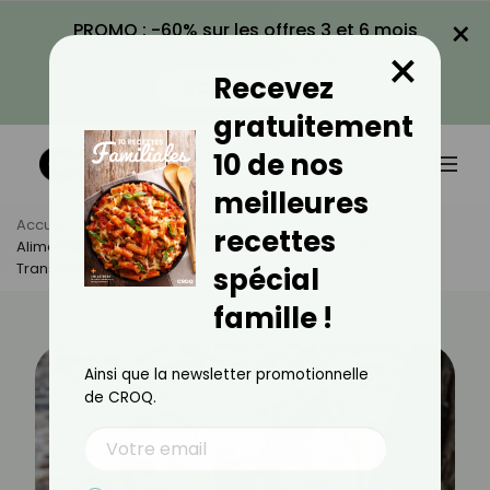
×
PROMO : -60% sur les offres 3 et 6 mois
×
avec le code CROQ60
Recevez
VOIR LA PROMO
gratuitement
10 de nos
meilleures
Accueil
Actus
Alimentation
recettes
Alimentation Des Enfants : 9 Produits Sur 10 Sont Ultra-
Transformés !
spécial
famille !
Ainsi que la newsletter promotionnelle
de CROQ.