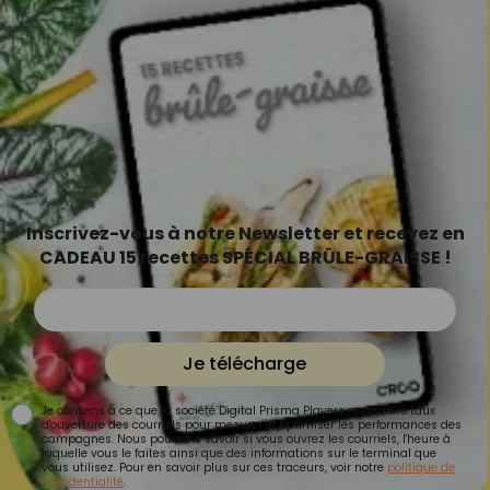
Inscrivez-vous à notre Newsletter et recevez en
CADEAU 15 recettes SPÉCIAL BRÛLE-GRAISSE !
Je télécharge
Je consens à ce que la société Digital Prisma Players analyse le taux
d'ouverture des courriels pour mesurer et optimiser les performances des
campagnes. Nous pourrons savoir si vous ouvrez les courriels, l'heure à
laquelle vous le faites ainsi que des informations sur le terminal que
vous utilisez. Pour en savoir plus sur ces traceurs, voir notre
politique de
confidentialité
.