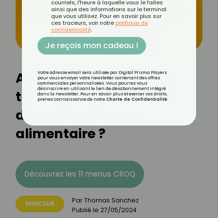
courriels, l'heure à laquelle vous le faites
ainsi que des informations sur le terminal
que vous utilisez. Pour en savoir plus sur
ces traceurs, voir notre
politique de
confidentialité
.
Je reçois mon cadeau !
Au bout de combien de
Votre adresse email sera utilisée par Digital Prisma Players
pour vous envoyer votre newsletter contenant des offres
commerciales personnalisées. Vous pourrez vous
désinscrire en utilisant le lien de désabonnement intégré
temps voit-on les effets
dans la newsletter. Pour en savoir plus et exercer vos droits,
prenez connaissance de notre
Charte de Confidentialité
.
d'un rééquilibrage
alimentaire ?
Découvrez les 11 menus CROQ
Par
Thomas Sanchez
MINCEUR
Publié le
27/05/2024