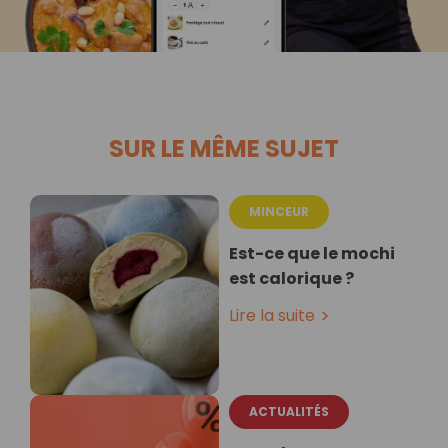
SUR LE MÊME SUJET
MINCEUR
Est-ce que le mochi
est calorique ?
Lire la suite
ACTUALITÉS