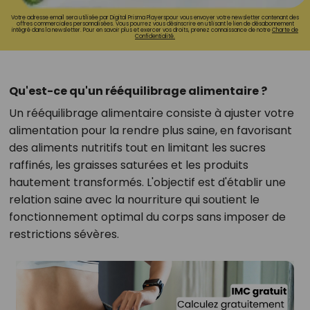
Votre adresse email sera utilisée par Digital Prisma Playerspour vous envoyer votre newsletter contenant des
offres commerciales personnalisées. Vous pourrez vous désinscrire en utilisant le lien de désabonnement
intégré dans la newsletter. Pour en savoir plus et exercer vos droits, prenez connaissance de notre
Charte de
Confidentialité.
Qu'est-ce qu'un rééquilibrage alimentaire ?
Un rééquilibrage alimentaire consiste à ajuster votre
alimentation pour la rendre plus saine, en favorisant
des aliments nutritifs tout en limitant les sucres
raffinés, les graisses saturées et les produits
hautement transformés. L'objectif est d'établir une
relation saine avec la nourriture qui soutient le
fonctionnement optimal du corps sans imposer de
restrictions sévères.