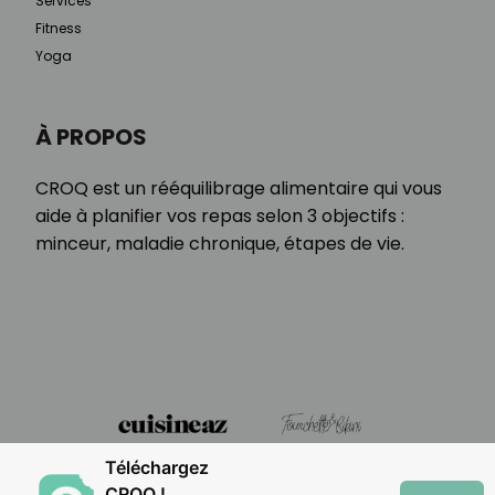
Services
Fitness
Yoga
À PROPOS
CROQ est un rééquilibrage alimentaire qui vous
aide à planifier vos repas selon 3 objectifs :
minceur, maladie chronique, étapes de vie.
Téléchargez
CROQ !