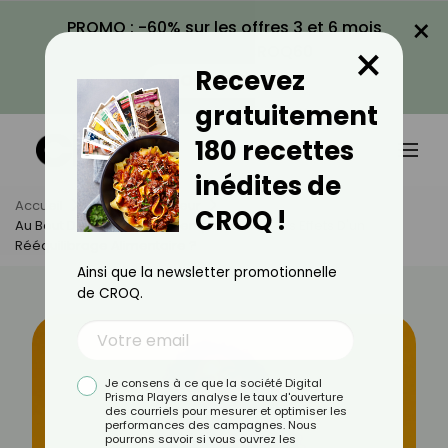
×
PROMO : -60% sur les offres 3 et 6 mois
×
avec le code CROQ60
Recevez
VOIR LA PROMO
gratuitement
180 recettes
inédites de
Accueil
Actus
Minceur
CROQ !
Au Bout De Combien De Temps Voit-On Les Effets D'un
Rééquilibrage Alimentaire ?
Ainsi que la newsletter promotionnelle
de CROQ.
Je consens à ce que la société Digital
Prisma Players analyse le taux d'ouverture
des courriels pour mesurer et optimiser les
performances des campagnes. Nous
pourrons savoir si vous ouvrez les