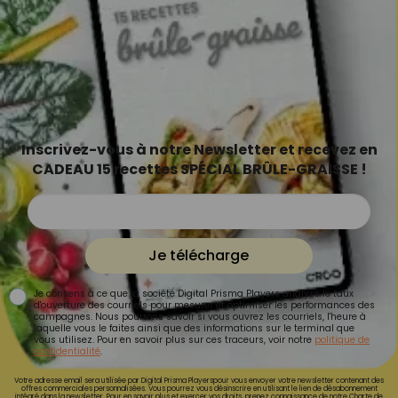
Inscrivez-vous à notre Newsletter et recevez en
CADEAU 15 recettes SPÉCIAL BRÛLE-GRAISSE !
Je télécharge
Je consens à ce que la société Digital Prisma Players analyse le taux
d'ouverture des courriels pour mesurer et optimiser les performances des
campagnes. Nous pourrons savoir si vous ouvrez les courriels, l'heure à
laquelle vous le faites ainsi que des informations sur le terminal que
vous utilisez. Pour en savoir plus sur ces traceurs, voir notre
politique de
confidentialité
.
Votre adresse email sera utilisée par Digital Prisma Playerspour vous envoyer votre newsletter contenant des
offres commerciales personnalisées. Vous pourrez vous désinscrire en utilisant le lien de désabonnement
intégré dans la newsletter. Pour en savoir plus et exercer vos droits, prenez connaissance de notre
Charte de