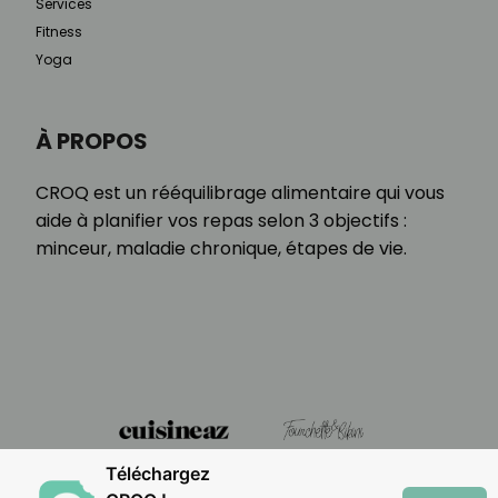
Services
Fitness
Yoga
À PROPOS
CROQ est un rééquilibrage alimentaire qui vous
aide à planifier vos repas selon 3 objectifs :
minceur, maladie chronique, étapes de vie.
Téléchargez