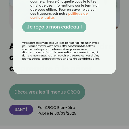
courriels, l'heure à laquelle vous le faites
ainsi que des informations sur le terminal
que vous utilisez. Pour en savoir plus sur
ces traceurs, voir notre
politique de
confidentialité
.
Je reçois mon cadeau !
Autophonie : comprendre
Votre adresse email sera utilisée par Digital Prisma Players
pour vous envoyer votre newsletter contenant des offres
commerciales personnalisées. Vous pourrez vous
désinscrire en utilisant le lien de désabonnement intégré
ce phénomène et
dans la newsletter. Pour en savoir plus et exercer vos droits,
prenez connaissance de notre
Charte de Confidentialité
.
apprendre à le gérer
Découvrez les 11 menus CROQ
Par
CROQ Bien-être
SANTÉ
Publié le
03/03/2025