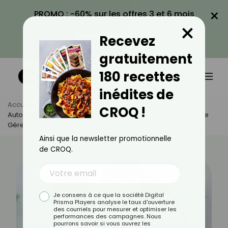
×
PROMO : -60% sur les offres 3 et 6 mois
×
avec le code CROQ60
Recevez
VOIR LA PROMO
gratuitement
180 recettes
inédites de
Accueil
Actus
Santé
CROQ !
Autophonie : Comprendre Ce Phénomène Et Apprendre À Le
Gérer
Ainsi que la newsletter promotionnelle
de CROQ.
Je consens à ce que la société Digital
Prisma Players analyse le taux d'ouverture
des courriels pour mesurer et optimiser les
performances des campagnes. Nous
pourrons savoir si vous ouvrez les