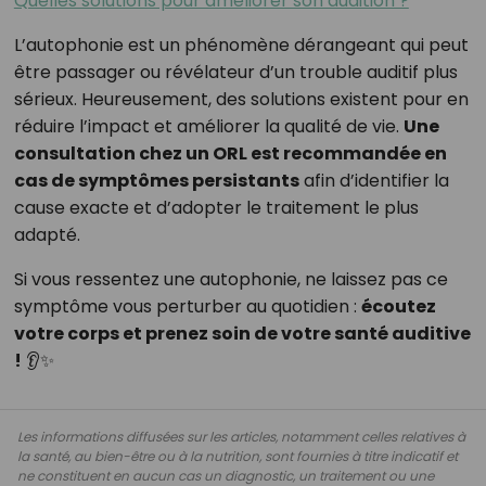
Quelles solutions pour améliorer son audition ?
L’autophonie est un phénomène dérangeant qui peut
être passager ou révélateur d’un trouble auditif plus
sérieux. Heureusement, des solutions existent pour en
réduire l’impact et améliorer la qualité de vie.
Une
consultation chez un ORL est recommandée en
cas de symptômes persistants
afin d’identifier la
cause exacte et d’adopter le traitement le plus
adapté.
Si vous ressentez une autophonie, ne laissez pas ce
symptôme vous perturber au quotidien :
écoutez
votre corps et prenez soin de votre santé auditive
!
👂✨
Les informations diffusées sur les articles, notamment celles relatives à
la santé, au bien-être ou à la nutrition, sont fournies à titre indicatif et
ne constituent en aucun cas un diagnostic, un traitement ou une