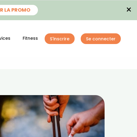
×
R LA PROMO
vices
Fitness
S'inscrire
Se connecter