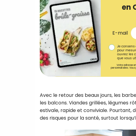
en 
E-mail
Je consens 
pour mesure
ouvrez les c
que vous uti
Votre adresse em
personnalisées. Vous 
Avec le retour des beaux jours, les barbe
les balcons. Viandes grillées, légumes rôt
estivale, rapide et conviviale. Pourtant
des risques pour la santé, surtout lorsqu’i