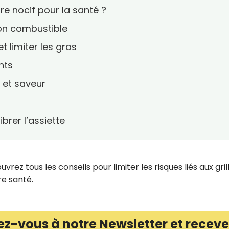
re nocif pour la santé ?
son combustible
t limiter les gras
nts
 et saveur
brer l’assiette
z tous les conseils pour limiter les risques liés aux gri
re santé.
ez-vous à notre Newsletter et receve