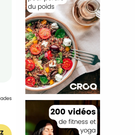
llades
z