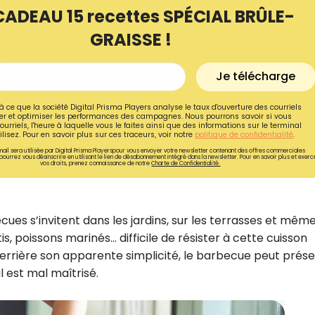
CADEAU 15 recettes SPÉCIAL BRÛLE-
GRAISSE !
Je télécharge
à ce que la société Digital Prisma Players analyse le taux d'ouverture des courriels
r et optimiser les performances des campagnes. Nous pourrons savoir si vous
ourriels, l'heure à laquelle vous le faites ainsi que des informations sur le terminal
lisez. Pour en savoir plus sur ces traceurs, voir notre
politique de confidentialité
.
ail sera utilisée par Digital Prisma Playerspour vous envoyer votre newsletter contenant des offres commerciales
pourrez vous désinscrire en utilisant le lien de désabonnement intégré dans la newsletter. Pour en savoir plus et exerc
vos droits, prenez connaissance de notre
Charte de Confidentialité.
cues s’invitent dans les jardins, sur les terrasses et même
Recevez gratuitemen
is, poissons marinés… difficile de résister à cette cuisson
recettes inédites de
, derrière son apparente simplicité, le barbecue peut prés
l est mal maîtrisé.
!
Ainsi que la newsletter promotio