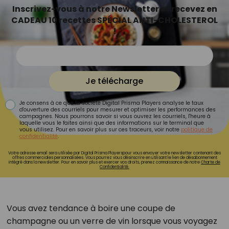
Inscrivez-vous à notre Newsletter et recevez en
CADEAU 10 recettes SPÉCIAL ANTI-CHOLESTEROL
!
Je télécharge
Je consens à ce que la société Digital Prisma Players analyse le taux
d'ouverture des courriels pour mesurer et optimiser les performances des
campagnes. Nous pourrons savoir si vous ouvrez les courriels, l'heure à
laquelle vous le faites ainsi que des informations sur le terminal que
vous utilisez. Pour en savoir plus sur ces traceurs, voir notre
politique de
confidentialité
.
Votre adresse email sera utilisée par Digital Prisma Playerspour vous envoyer votre newsletter contenant des
offres commerciales personnalisées. Vous pourrez vous désinscrire en utilisant le lien de désabonnement
intégré dans la newsletter. Pour en savoir plus et exercer vos droits, prenez connaissance de notre
Charte de
Confidentialité.
Vous avez tendance à boire une coupe de
champagne ou un verre de vin lorsque vous voyagez