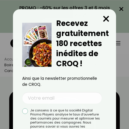
×
PROMO : -60% sur les offres 3 et 6 mois
×
avec le code CROQ60
Recevez
VOIR LA PROMO
gratuitement
180 recettes
inédites de
Accueil
Actus
Actualités
CROQ !
Boire De L'alcool Dans L'avion Augmenterait Les Risques
Cardiaques Selon Une Étude !
Ainsi que la newsletter promotionnelle
de CROQ.
Je consens à ce que la société Digital
Prisma Players analyse le taux d'ouverture
des courriels pour mesurer et optimiser les
performances des campagnes. Nous
pourrons savoir si vous ouvrez les