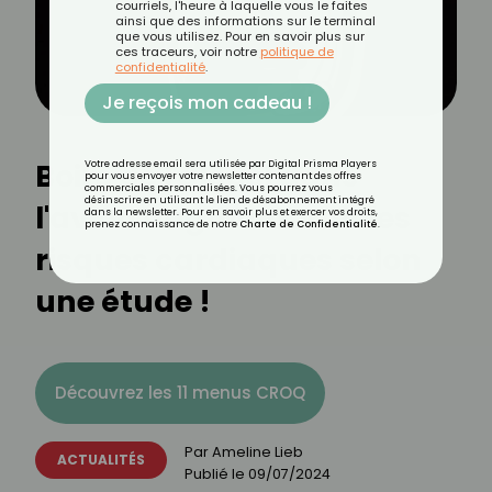
courriels, l'heure à laquelle vous le faites
ainsi que des informations sur le terminal
que vous utilisez. Pour en savoir plus sur
ces traceurs, voir notre
politique de
confidentialité
.
Je reçois mon cadeau !
Boire de l'alcool dans
Votre adresse email sera utilisée par Digital Prisma Players
pour vous envoyer votre newsletter contenant des offres
commerciales personnalisées. Vous pourrez vous
désinscrire en utilisant le lien de désabonnement intégré
l'avion augmenterait les
dans la newsletter. Pour en savoir plus et exercer vos droits,
prenez connaissance de notre
Charte de Confidentialité
.
risques cardiaques selon
une étude !
Découvrez les 11 menus CROQ
Par
Ameline Lieb
ACTUALITÉS
Publié le
09/07/2024