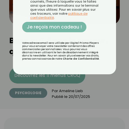
courriels, l'heure à laquelle vous le faites
ainsi que des informations sur le terminal
que vous utilisez. Pour en savoir plus sur
ces traceurs, voir notre
politique de
confidentialité
.
Je reçois mon cadeau !
Burn out dans le couple :
Votre adresse email sera utilisée par Digital Prisma Players
pour vous envoyer votre newsletter contenant des offres
qu’est-ce que c’est ?
commerciales personnalisées. Vous pourrez vous
désinscrire en utilisant le lien de désabonnement intégré
dans la newsletter. Pour en savoir plus et exercer vos droits,
prenez connaissance de notre
Charte de Confidentialité
.
Découvrez les 11 menus CROQ
Par
Ameline Lieb
PSYCHOLOGIE
Publié le
20/07/2025