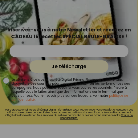
Inscrivez-vous à notre Newsletter et recevez en
CADEAU 15 recettes SPÉCIAL BRÛLE-GRAISSE !
Je télécharge
Je consens à ce que la société Digital Prisma Players analyse le taux
d'ouverture des courriels pour mesurer et optimiser les performances des
campagnes. Nous pourrons savoir si vous ouvrez les courriels, l'heure à
laquelle vous le faites ainsi que des informations sur le terminal que
vous utilisez. Pour en savoir plus sur ces traceurs, voir notre
politique de
confidentialité
.
Votre adresse email sera utilisée par Digital Prisma Playerspour vous envoyer votre newsletter contenant des
offres commerciales personnalisées. Vous pourrez vous désinscrire en utilisant le lien de désabonnement
intégré dans la newsletter. Pour en savoir plus et exercer vos droits, prenez connaissance de notre
Charte de
Confidentialité.