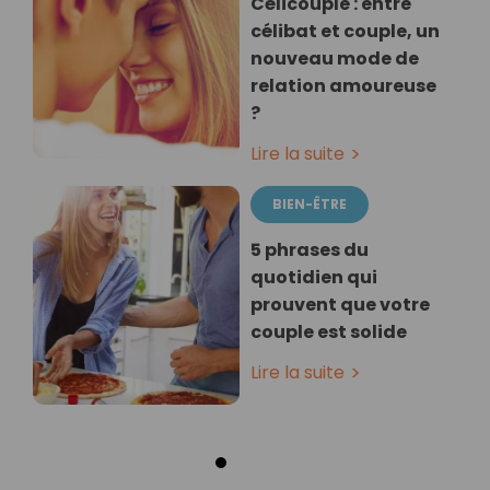
Célicouple : entre
célibat et couple, un
nouveau mode de
relation amoureuse
?
Lire la suite
BIEN-ÊTRE
5 phrases du
quotidien qui
prouvent que votre
couple est solide
Lire la suite